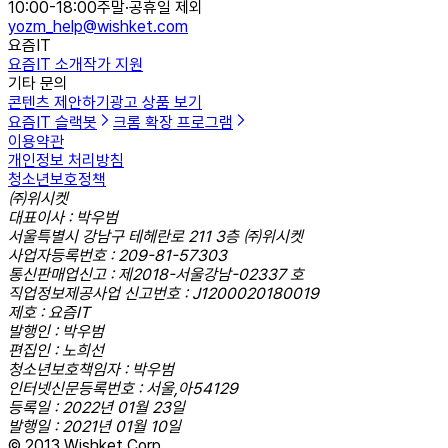
10:00-18:00
주말·공휴일 제외
yozm_help@wishket.com
요즘IT
요즘IT 소개
작가 지원
기타 문의
콘텐츠 제안하기
광고 상품 보기
요즘IT 슬랙봇
크롬 확장 프로그램
이용약관
개인정보 처리방침
청소년보호정책
㈜위시켓
대표이사 : 박우범
서울특별시 강남구 테헤란로 211 3층 ㈜위시켓
사업자등록번호 : 209-81-57303
통신판매업신고 : 제2018-서울강남-02337 호
직업정보제공사업 신고번호 : J1200020180019
제호 : 요즘IT
발행인 : 박우범
편집인 : 노희선
청소년보호책임자 : 박우범
인터넷신문등록번호 : 서울,아54129
등록일 : 2022년 01월 23일
발행일 : 2021년 01월 10일
© 2013 Wishket Corp.