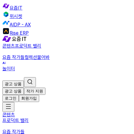
요즘IT
위시켓
AIDP - AX
Rise ERP
콘텐츠
프로덕트 밸리
요즘 작가들
컬렉션
물어봐
놀이터
광고 상품
광고 상품
작가 지원
로그인
회원가입
콘텐츠
프로덕트 밸리
요즘 작가들