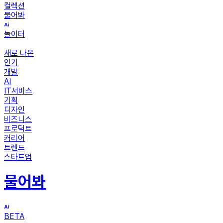
컬렉션
물어봐
놀이터
새로 나온
인기
개발
AI
IT서비스
기획
디자인
비즈니스
프로덕트
커리어
트렌드
스타트업
물어봐
BETA