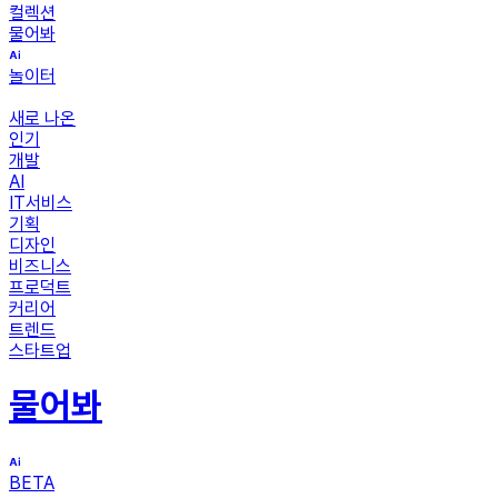
컬렉션
물어봐
놀이터
새로 나온
인기
개발
AI
IT서비스
기획
디자인
비즈니스
프로덕트
커리어
트렌드
스타트업
물어봐
BETA