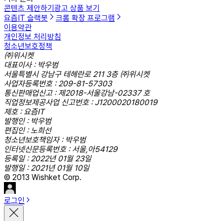
콘텐츠 제안하기
광고 상품 보기
요즘IT 슬랙봇
크롬 확장 프로그램
이용약관
개인정보 처리방침
청소년보호정책
㈜위시켓
대표이사 : 박우범
서울특별시 강남구 테헤란로 211 3층 ㈜위시켓
사업자등록번호 : 209-81-57303
통신판매업신고 : 제2018-서울강남-02337 호
직업정보제공사업 신고번호 : J1200020180019
제호 : 요즘IT
발행인 : 박우범
편집인 : 노희선
청소년보호책임자 : 박우범
인터넷신문등록번호 : 서울,아54129
등록일 : 2022년 01월 23일
발행일 : 2021년 01월 10일
© 2013 Wishket Corp.
로그인