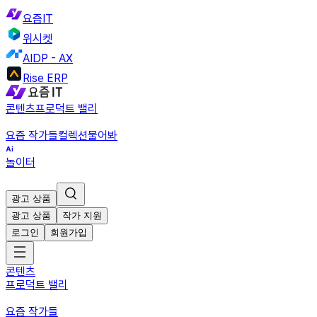
요즘IT
위시켓
AIDP - AX
Rise ERP
콘텐츠
프로덕트 밸리
요즘 작가들
컬렉션
물어봐
놀이터
광고 상품
광고 상품
작가 지원
로그인
회원가입
콘텐츠
프로덕트 밸리
요즘 작가들