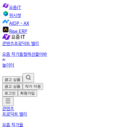
요즘IT
위시켓
AIDP - AX
Rise ERP
콘텐츠
프로덕트 밸리
요즘 작가들
컬렉션
물어봐
놀이터
광고 상품
광고 상품
작가 지원
로그인
회원가입
콘텐츠
프로덕트 밸리
요즘 작가들