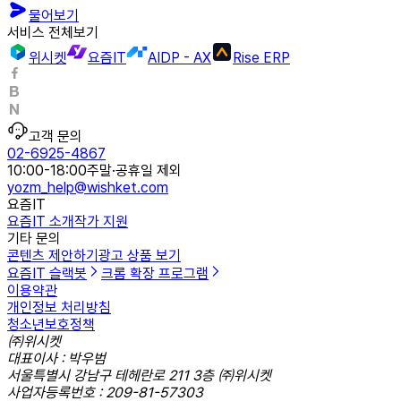
물어보기
서비스 전체보기
위시켓
요즘IT
AIDP - AX
Rise ERP
고객 문의
02-6925-4867
10:00-18:00
주말·공휴일 제외
yozm_help@wishket.com
요즘IT
요즘IT 소개
작가 지원
기타 문의
콘텐츠 제안하기
광고 상품 보기
요즘IT 슬랙봇
크롬 확장 프로그램
이용약관
개인정보 처리방침
청소년보호정책
㈜위시켓
대표이사 : 박우범
서울특별시 강남구 테헤란로 211 3층 ㈜위시켓
사업자등록번호 : 209-81-57303