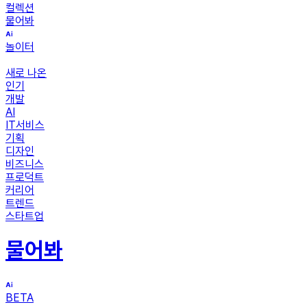
컬렉션
물어봐
놀이터
새로 나온
인기
개발
AI
IT서비스
기획
디자인
비즈니스
프로덕트
커리어
트렌드
스타트업
물어봐
BETA