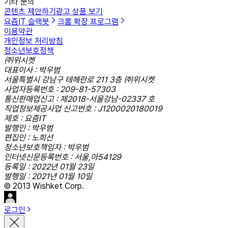
기타 문의
콘텐츠 제안하기
광고 상품 보기
요즘IT 슬랙봇
크롬 확장 프로그램
이용약관
개인정보 처리방침
청소년보호정책
㈜위시켓
대표이사 : 박우범
서울특별시 강남구 테헤란로 211 3층 ㈜위시켓
사업자등록번호 : 209-81-57303
통신판매업신고 : 제2018-서울강남-02337 호
직업정보제공사업 신고번호 : J1200020180019
제호 : 요즘IT
발행인 : 박우범
편집인 : 노희선
청소년보호책임자 : 박우범
인터넷신문등록번호 : 서울,아54129
등록일 : 2022년 01월 23일
발행일 : 2021년 01월 10일
© 2013 Wishket Corp.
로그인