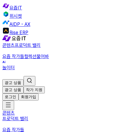
요즘IT
위시켓
AIDP - AX
Rise ERP
콘텐츠
프로덕트 밸리
요즘 작가들
컬렉션
물어봐
놀이터
광고 상품
광고 상품
작가 지원
로그인
회원가입
콘텐츠
프로덕트 밸리
요즘 작가들