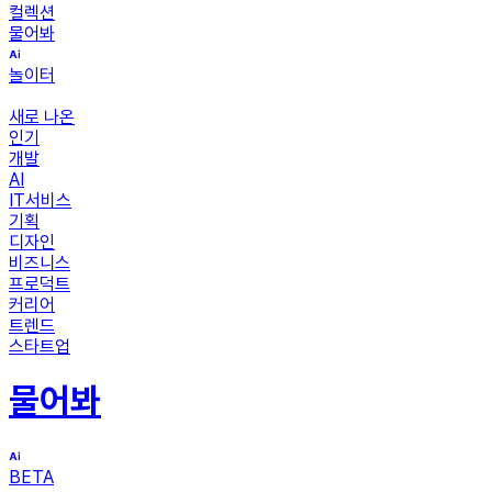
컬렉션
물어봐
놀이터
새로 나온
인기
개발
AI
IT서비스
기획
디자인
비즈니스
프로덕트
커리어
트렌드
스타트업
물어봐
BETA