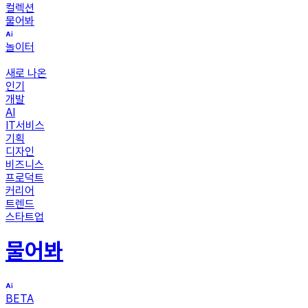
컬렉션
물어봐
놀이터
새로 나온
인기
개발
AI
IT서비스
기획
디자인
비즈니스
프로덕트
커리어
트렌드
스타트업
물어봐
BETA