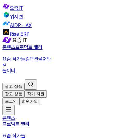
요즘IT
위시켓
AIDP - AX
Rise ERP
콘텐츠
프로덕트 밸리
요즘 작가들
컬렉션
물어봐
놀이터
광고 상품
광고 상품
작가 지원
로그인
회원가입
콘텐츠
프로덕트 밸리
요즘 작가들