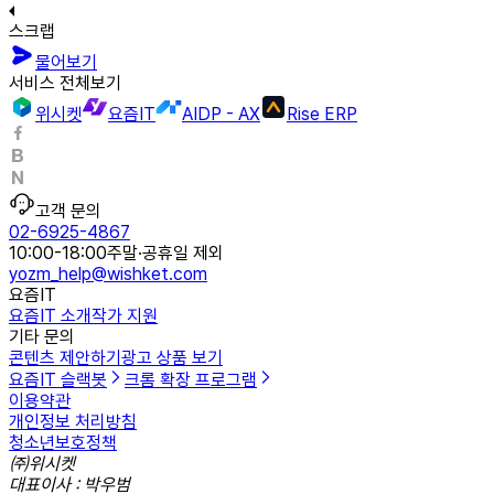
스크랩
물어보기
서비스 전체보기
위시켓
요즘IT
AIDP - AX
Rise ERP
고객 문의
02-6925-4867
10:00-18:00
주말·공휴일 제외
yozm_help@wishket.com
요즘IT
요즘IT 소개
작가 지원
기타 문의
콘텐츠 제안하기
광고 상품 보기
요즘IT 슬랙봇
크롬 확장 프로그램
이용약관
개인정보 처리방침
청소년보호정책
㈜위시켓
대표이사 : 박우범