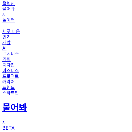
컬렉션
물어봐
놀이터
새로 나온
인기
개발
AI
IT서비스
기획
디자인
비즈니스
프로덕트
커리어
트렌드
스타트업
물어봐
BETA