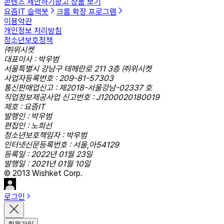
콘텐츠 제안하기
광고 상품 보기
요즘IT 슬랙봇
크롬 확장 프로그램
이용약관
개인정보 처리방침
청소년보호정책
㈜위시켓
대표이사 : 박우범
서울특별시 강남구 테헤란로 211 3층 ㈜위시켓
사업자등록번호 : 209-81-57303
통신판매업신고 : 제2018-서울강남-02337 호
직업정보제공사업 신고번호 : J1200020180019
제호 : 요즘IT
발행인 : 박우범
편집인 : 노희선
청소년보호책임자 : 박우범
인터넷신문등록번호 : 서울,아54129
등록일 : 2022년 01월 23일
발행일 : 2021년 01월 10일
© 2013 Wishket Corp.
로그인
회원가입