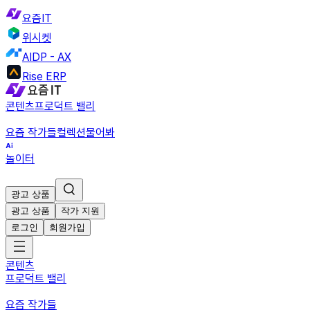
요즘IT
위시켓
AIDP - AX
Rise ERP
콘텐츠
프로덕트 밸리
요즘 작가들
컬렉션
물어봐
놀이터
광고 상품
광고 상품
작가 지원
로그인
회원가입
콘텐츠
프로덕트 밸리
요즘 작가들