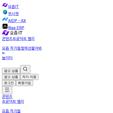
요즘IT
위시켓
AIDP - AX
Rise ERP
콘텐츠
프로덕트 밸리
요즘 작가들
컬렉션
물어봐
놀이터
광고 상품
광고 상품
작가 지원
로그인
회원가입
콘텐츠
프로덕트 밸리
요즘 작가들