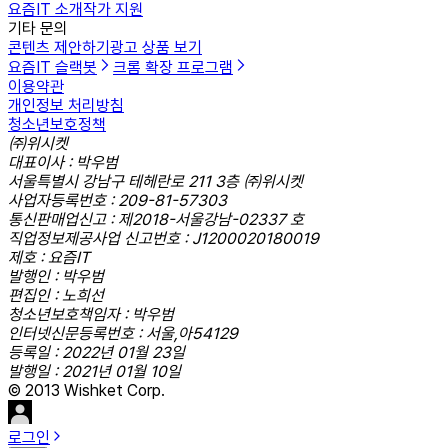
요즘IT 소개
작가 지원
기타 문의
콘텐츠 제안하기
광고 상품 보기
요즘IT 슬랙봇
크롬 확장 프로그램
이용약관
개인정보 처리방침
청소년보호정책
㈜위시켓
대표이사 : 박우범
서울특별시 강남구 테헤란로 211 3층 ㈜위시켓
사업자등록번호 : 209-81-57303
통신판매업신고 : 제2018-서울강남-02337 호
직업정보제공사업 신고번호 : J1200020180019
제호 : 요즘IT
발행인 : 박우범
편집인 : 노희선
청소년보호책임자 : 박우범
인터넷신문등록번호 : 서울,아54129
등록일 : 2022년 01월 23일
발행일 : 2021년 01월 10일
© 2013 Wishket Corp.
로그인