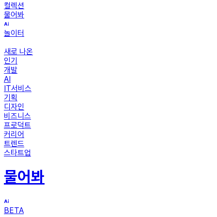
컬렉션
물어봐
놀이터
새로 나온
인기
개발
AI
IT서비스
기획
디자인
비즈니스
프로덕트
커리어
트렌드
스타트업
물어봐
BETA