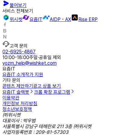
물어보기
서비스 전체보기
위시켓
요즘IT
AIDP - AX
Rise ERP
고객 문의
02-6925-4867
10:00-18:00
주말·공휴일 제외
yozm_help@wishket.com
요즘IT
요즘IT 소개
작가 지원
기타 문의
콘텐츠 제안하기
광고 상품 보기
요즘IT 슬랙봇
크롬 확장 프로그램
이용약관
개인정보 처리방침
청소년보호정책
㈜위시켓
대표이사 : 박우범
서울특별시 강남구 테헤란로 211 3층 ㈜위시켓
사업자등록번호 : 209-81-57303