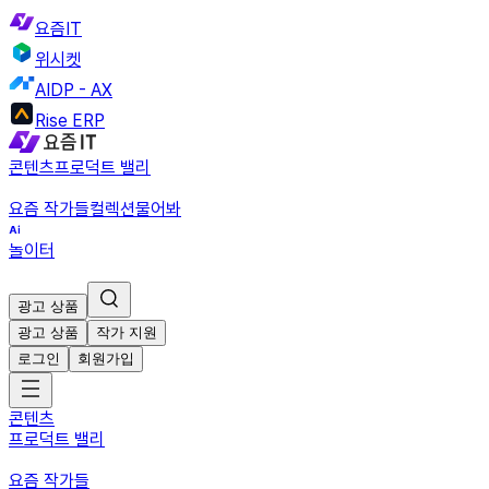
요즘IT
위시켓
AIDP - AX
Rise ERP
콘텐츠
프로덕트 밸리
요즘 작가들
컬렉션
물어봐
놀이터
광고 상품
광고 상품
작가 지원
로그인
회원가입
콘텐츠
프로덕트 밸리
요즘 작가들