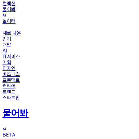
컬렉션
물어봐
놀이터
새로 나온
인기
개발
AI
IT서비스
기획
디자인
비즈니스
프로덕트
커리어
트렌드
스타트업
물어봐
BETA