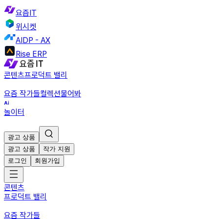
요즘IT
위시켓
AIDP - AX
Rise ERP
콘텐츠
프로덕트 밸리
요즘 작가들
컬렉션
물어봐
놀이터
광고 상품
광고 상품
작가 지원
로그인
회원가입
콘텐츠
프로덕트 밸리
요즘 작가들