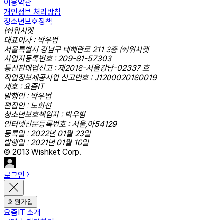
이용약관
개인정보 처리방침
청소년보호정책
㈜위시켓
대표이사 : 박우범
서울특별시 강남구 테헤란로 211 3층 ㈜위시켓
사업자등록번호 : 209-81-57303
통신판매업신고 : 제2018-서울강남-02337 호
직업정보제공사업 신고번호 : J1200020180019
제호 : 요즘IT
발행인 : 박우범
편집인 : 노희선
청소년보호책임자 : 박우범
인터넷신문등록번호 : 서울,아54129
등록일 : 2022년 01월 23일
발행일 : 2021년 01월 10일
© 2013 Wishket Corp.
로그인
회원가입
요즘IT 소개