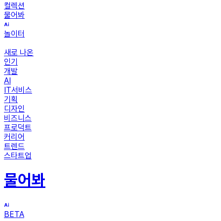
컬렉션
물어봐
놀이터
새로 나온
인기
개발
AI
IT서비스
기획
디자인
비즈니스
프로덕트
커리어
트렌드
스타트업
물어봐
BETA