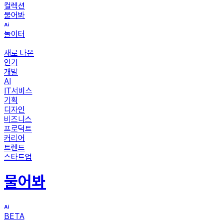
컬렉션
물어봐
놀이터
새로 나온
인기
개발
AI
IT서비스
기획
디자인
비즈니스
프로덕트
커리어
트렌드
스타트업
물어봐
BETA