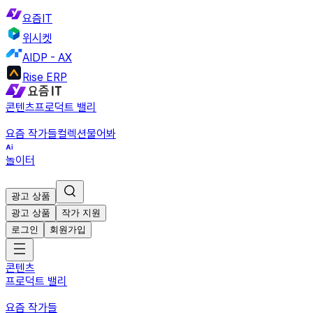
요즘IT
위시켓
AIDP - AX
Rise ERP
콘텐츠
프로덕트 밸리
요즘 작가들
컬렉션
물어봐
놀이터
광고 상품
광고 상품
작가 지원
로그인
회원가입
콘텐츠
프로덕트 밸리
요즘 작가들