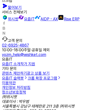
스크랩
물어보기
서비스 전체보기
위시켓
요즘IT
AIDP - AX
Rise ERP
고객 문의
02-6925-4867
10:00-18:00
주말·공휴일 제외
yozm_help@wishket.com
요즘IT
요즘IT 소개
작가 지원
기타 문의
콘텐츠 제안하기
광고 상품 보기
요즘IT 슬랙봇
크롬 확장 프로그램
이용약관
개인정보 처리방침
청소년보호정책
㈜위시켓
대표이사 : 박우범
서울특별시 강남구 테헤란로 211 3층 ㈜위시켓