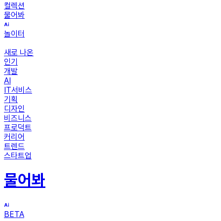
컬렉션
물어봐
놀이터
새로 나온
인기
개발
AI
IT서비스
기획
디자인
비즈니스
프로덕트
커리어
트렌드
스타트업
물어봐
BETA