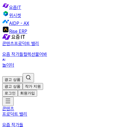
요즘IT
위시켓
AIDP - AX
Rise ERP
콘텐츠
프로덕트 밸리
요즘 작가들
컬렉션
물어봐
놀이터
광고 상품
광고 상품
작가 지원
로그인
회원가입
콘텐츠
프로덕트 밸리
요즘 작가들