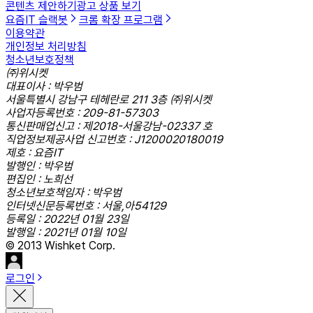
콘텐츠 제안하기
광고 상품 보기
요즘IT 슬랙봇
크롬 확장 프로그램
이용약관
개인정보 처리방침
청소년보호정책
㈜위시켓
대표이사 : 박우범
서울특별시 강남구 테헤란로 211 3층 ㈜위시켓
사업자등록번호 : 209-81-57303
통신판매업신고 : 제2018-서울강남-02337 호
직업정보제공사업 신고번호 : J1200020180019
제호 : 요즘IT
발행인 : 박우범
편집인 : 노희선
청소년보호책임자 : 박우범
인터넷신문등록번호 : 서울,아54129
등록일 : 2022년 01월 23일
발행일 : 2021년 01월 10일
© 2013 Wishket Corp.
로그인