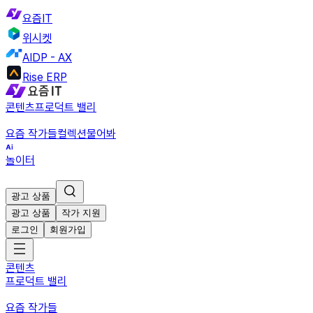
요즘IT
위시켓
AIDP - AX
Rise ERP
콘텐츠
프로덕트 밸리
요즘 작가들
컬렉션
물어봐
놀이터
광고 상품
광고 상품
작가 지원
로그인
회원가입
콘텐츠
프로덕트 밸리
요즘 작가들