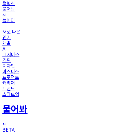
컬렉션
물어봐
놀이터
새로 나온
인기
개발
AI
IT서비스
기획
디자인
비즈니스
프로덕트
커리어
트렌드
스타트업
물어봐
BETA