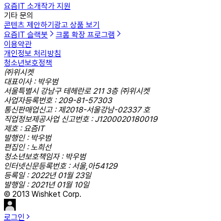
요즘IT 소개
작가 지원
기타 문의
콘텐츠 제안하기
광고 상품 보기
요즘IT 슬랙봇
크롬 확장 프로그램
이용약관
개인정보 처리방침
청소년보호정책
㈜위시켓
대표이사 : 박우범
서울특별시 강남구 테헤란로 211 3층 ㈜위시켓
사업자등록번호 : 209-81-57303
통신판매업신고 : 제2018-서울강남-02337 호
직업정보제공사업 신고번호 : J1200020180019
제호 : 요즘IT
발행인 : 박우범
편집인 : 노희선
청소년보호책임자 : 박우범
인터넷신문등록번호 : 서울,아54129
등록일 : 2022년 01월 23일
발행일 : 2021년 01월 10일
© 2013 Wishket Corp.
로그인