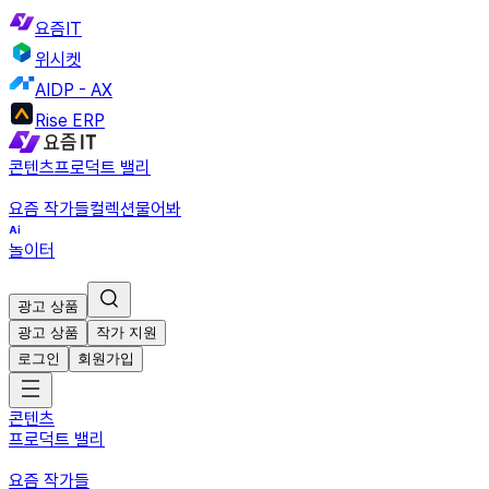
요즘IT
위시켓
AIDP - AX
Rise ERP
콘텐츠
프로덕트 밸리
요즘 작가들
컬렉션
물어봐
놀이터
광고 상품
광고 상품
작가 지원
로그인
회원가입
콘텐츠
프로덕트 밸리
요즘 작가들