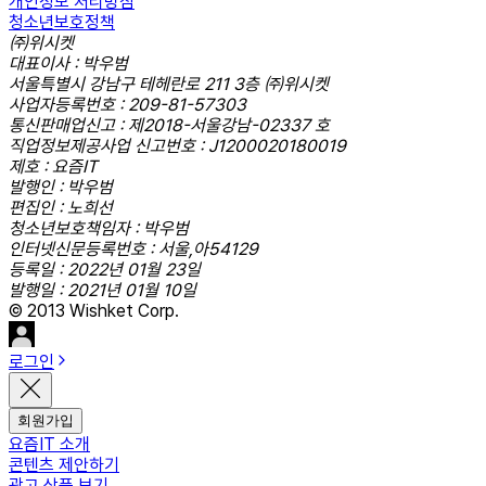
개인정보 처리방침
청소년보호정책
㈜위시켓
대표이사 : 박우범
서울특별시 강남구 테헤란로 211 3층 ㈜위시켓
사업자등록번호 : 209-81-57303
통신판매업신고 : 제2018-서울강남-02337 호
직업정보제공사업 신고번호 : J1200020180019
제호 : 요즘IT
발행인 : 박우범
편집인 : 노희선
청소년보호책임자 : 박우범
인터넷신문등록번호 : 서울,아54129
등록일 : 2022년 01월 23일
발행일 : 2021년 01월 10일
© 2013 Wishket Corp.
로그인
회원가입
요즘IT 소개
콘텐츠 제안하기
광고 상품 보기