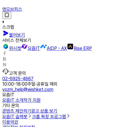
맨오브피스
스크랩
물어보기
서비스 전체보기
위시켓
요즘IT
AIDP - AX
Rise ERP
고객 문의
02-6925-4867
10:00-18:00
주말·공휴일 제외
yozm_help@wishket.com
요즘IT
요즘IT 소개
작가 지원
기타 문의
콘텐츠 제안하기
광고 상품 보기
요즘IT 슬랙봇
크롬 확장 프로그램
이용약관