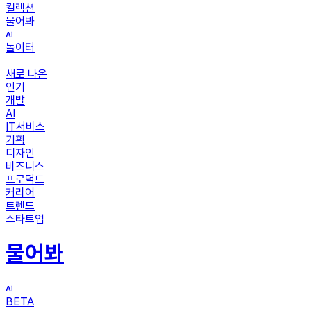
컬렉션
물어봐
놀이터
새로 나온
인기
개발
AI
IT서비스
기획
디자인
비즈니스
프로덕트
커리어
트렌드
스타트업
물어봐
BETA