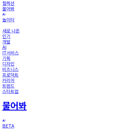
컬렉션
물어봐
놀이터
새로 나온
인기
개발
AI
IT서비스
기획
디자인
비즈니스
프로덕트
커리어
트렌드
스타트업
물어봐
BETA