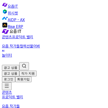
요즘IT
위시켓
AIDP - AX
Rise ERP
콘텐츠
프로덕트 밸리
요즘 작가들
컬렉션
물어봐
놀이터
광고 상품
광고 상품
작가 지원
로그인
회원가입
콘텐츠
프로덕트 밸리
요즘 작가들