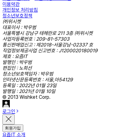
이용약관
개인정보 처리방침
청소년보호정책
㈜위시켓
대표이사 : 박우범
서울특별시 강남구 테헤란로 211 3층 ㈜위시켓
사업자등록번호 : 209-81-57303
통신판매업신고 : 제2018-서울강남-02337 호
직업정보제공사업 신고번호 : J1200020180019
제호 : 요즘IT
발행인 : 박우범
편집인 : 노희선
청소년보호책임자 : 박우범
인터넷신문등록번호 : 서울,아54129
등록일 : 2022년 01월 23일
발행일 : 2021년 01월 10일
© 2013 Wishket Corp.
로그인
회원가입
요즘IT 소개