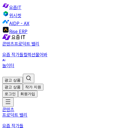
요즘IT
위시켓
AIDP - AX
Rise ERP
콘텐츠
프로덕트 밸리
요즘 작가들
컬렉션
물어봐
놀이터
광고 상품
광고 상품
작가 지원
로그인
회원가입
콘텐츠
프로덕트 밸리
요즘 작가들