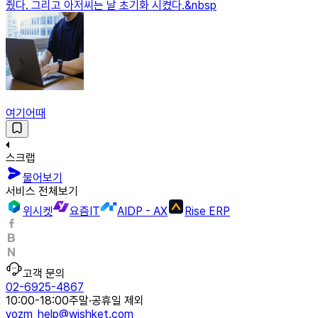
줬다. 그리고 아저씨는 날 초기화 시켰다.&nbsp
여기어때
스크랩
물어보기
서비스 전체보기
위시켓
요즘IT
AIDP - AX
Rise ERP
고객 문의
02-6925-4867
10:00-18:00
주말·공휴일 제외
yozm_help@wishket.com