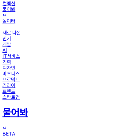
컬렉션
물어봐
놀이터
새로 나온
인기
개발
AI
IT서비스
기획
디자인
비즈니스
프로덕트
커리어
트렌드
스타트업
물어봐
BETA