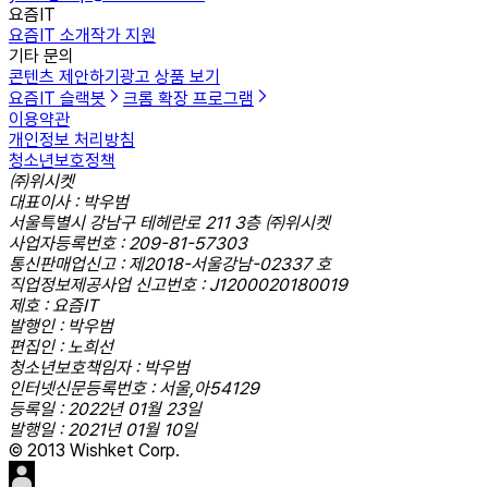
요즘IT
요즘IT 소개
작가 지원
기타 문의
콘텐츠 제안하기
광고 상품 보기
요즘IT 슬랙봇
크롬 확장 프로그램
이용약관
개인정보 처리방침
청소년보호정책
㈜위시켓
대표이사 : 박우범
서울특별시 강남구 테헤란로 211 3층 ㈜위시켓
사업자등록번호 : 209-81-57303
통신판매업신고 : 제2018-서울강남-02337 호
직업정보제공사업 신고번호 : J1200020180019
제호 : 요즘IT
발행인 : 박우범
편집인 : 노희선
청소년보호책임자 : 박우범
인터넷신문등록번호 : 서울,아54129
등록일 : 2022년 01월 23일
발행일 : 2021년 01월 10일
© 2013 Wishket Corp.