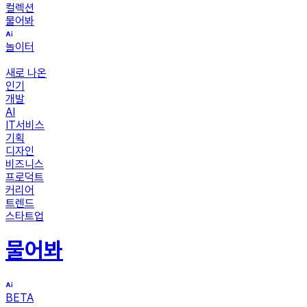
컬렉션
물어봐
놀이터
새로 나온
인기
개발
AI
IT서비스
기획
디자인
비즈니스
프로덕트
커리어
트렌드
스타트업
물어봐
BETA