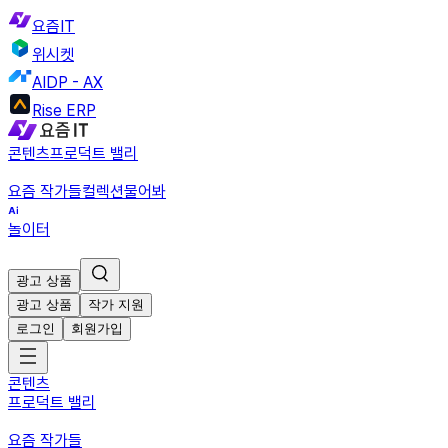
요즘IT
위시켓
AIDP - AX
Rise ERP
콘텐츠
프로덕트 밸리
요즘 작가들
컬렉션
물어봐
놀이터
광고 상품
광고 상품
작가 지원
로그인
회원가입
콘텐츠
프로덕트 밸리
요즘 작가들