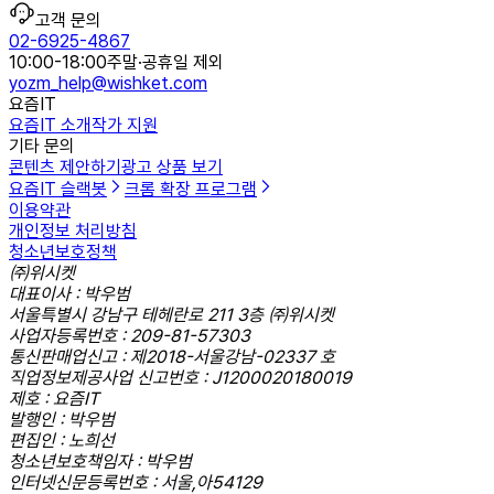
고객 문의
02-6925-4867
10:00-18:00
주말·공휴일 제외
yozm_help@wishket.com
요즘IT
요즘IT 소개
작가 지원
기타 문의
콘텐츠 제안하기
광고 상품 보기
요즘IT 슬랙봇
크롬 확장 프로그램
이용약관
개인정보 처리방침
청소년보호정책
㈜위시켓
대표이사 : 박우범
서울특별시 강남구 테헤란로 211 3층 ㈜위시켓
사업자등록번호 : 209-81-57303
통신판매업신고 : 제2018-서울강남-02337 호
직업정보제공사업 신고번호 : J1200020180019
제호 : 요즘IT
발행인 : 박우범
편집인 : 노희선
청소년보호책임자 : 박우범
인터넷신문등록번호 : 서울,아54129