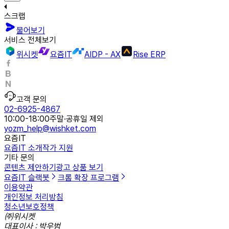
스크랩
물어보기
서비스 전체보기
위시켓
요즘IT
AIDP - AX
Rise ERP
고객 문의
02-6925-4867
10:00-18:00
주말·공휴일 제외
yozm_help@wishket.com
요즘IT
요즘IT 소개
작가 지원
기타 문의
콘텐츠 제안하기
광고 상품 보기
요즘IT 슬랙봇
크롬 확장 프로그램
이용약관
개인정보 처리방침
청소년보호정책
㈜위시켓
대표이사 : 박우범