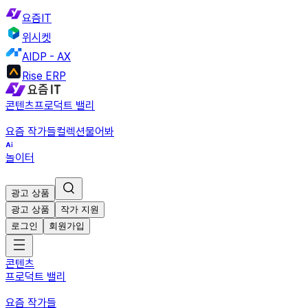
요즘IT
위시켓
AIDP - AX
Rise ERP
콘텐츠
프로덕트 밸리
요즘 작가들
컬렉션
물어봐
놀이터
광고 상품
광고 상품
작가 지원
로그인
회원가입
콘텐츠
프로덕트 밸리
요즘 작가들