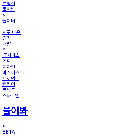
컬렉션
물어봐
놀이터
새로 나온
인기
개발
AI
IT서비스
기획
디자인
비즈니스
프로덕트
커리어
트렌드
스타트업
물어봐
BETA