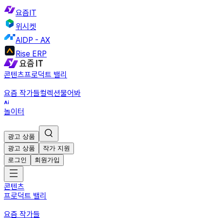
요즘IT
위시켓
AIDP - AX
Rise ERP
콘텐츠
프로덕트 밸리
요즘 작가들
컬렉션
물어봐
놀이터
광고 상품
광고 상품
작가 지원
로그인
회원가입
콘텐츠
프로덕트 밸리
요즘 작가들