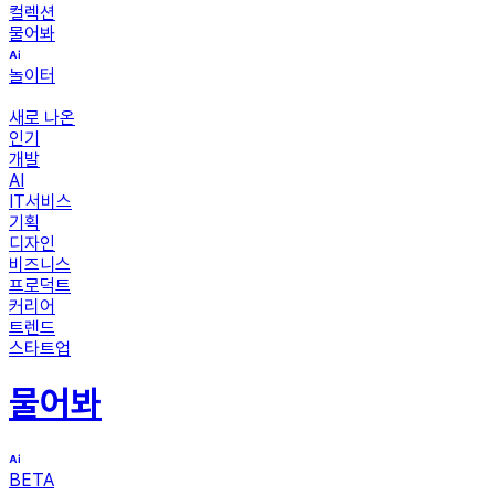
컬렉션
물어봐
놀이터
새로 나온
인기
개발
AI
IT서비스
기획
디자인
비즈니스
프로덕트
커리어
트렌드
스타트업
물어봐
BETA