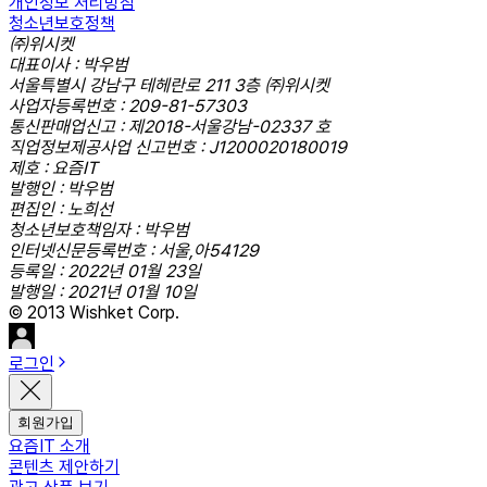
개인정보 처리방침
청소년보호정책
㈜위시켓
대표이사 : 박우범
서울특별시 강남구 테헤란로 211 3층 ㈜위시켓
사업자등록번호 : 209-81-57303
통신판매업신고 : 제2018-서울강남-02337 호
직업정보제공사업 신고번호 : J1200020180019
제호 : 요즘IT
발행인 : 박우범
편집인 : 노희선
청소년보호책임자 : 박우범
인터넷신문등록번호 : 서울,아54129
등록일 : 2022년 01월 23일
발행일 : 2021년 01월 10일
© 2013 Wishket Corp.
로그인
회원가입
요즘IT 소개
콘텐츠 제안하기