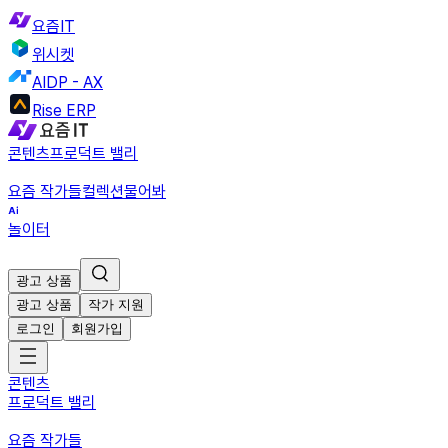
요즘IT
위시켓
AIDP - AX
Rise ERP
콘텐츠
프로덕트 밸리
요즘 작가들
컬렉션
물어봐
놀이터
광고 상품
광고 상품
작가 지원
로그인
회원가입
콘텐츠
프로덕트 밸리
요즘 작가들