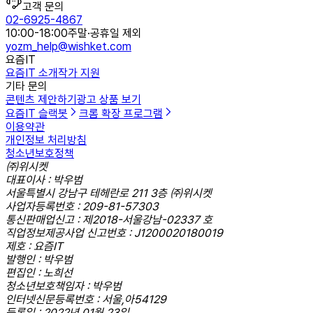
고객 문의
02-6925-4867
10:00-18:00
주말·공휴일 제외
yozm_help@wishket.com
요즘IT
요즘IT 소개
작가 지원
기타 문의
콘텐츠 제안하기
광고 상품 보기
요즘IT 슬랙봇
크롬 확장 프로그램
이용약관
개인정보 처리방침
청소년보호정책
㈜위시켓
대표이사 : 박우범
서울특별시 강남구 테헤란로 211 3층 ㈜위시켓
사업자등록번호 : 209-81-57303
통신판매업신고 : 제2018-서울강남-02337 호
직업정보제공사업 신고번호 : J1200020180019
제호 : 요즘IT
발행인 : 박우범
편집인 : 노희선
청소년보호책임자 : 박우범
인터넷신문등록번호 : 서울,아54129
등록일 : 2022년 01월 23일