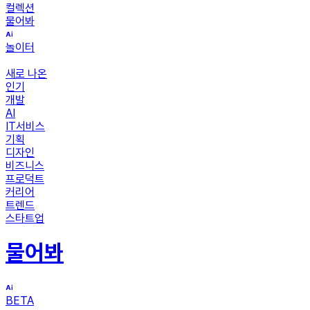
컬렉션
물어봐
놀이터
새로 나온
인기
개발
AI
IT서비스
기획
디자인
비즈니스
프로덕트
커리어
트렌드
스타트업
물어봐
BETA