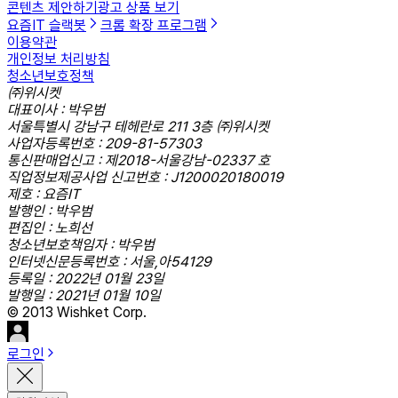
콘텐츠 제안하기
광고 상품 보기
요즘IT 슬랙봇
크롬 확장 프로그램
이용약관
개인정보 처리방침
청소년보호정책
㈜위시켓
대표이사 : 박우범
서울특별시 강남구 테헤란로 211 3층 ㈜위시켓
사업자등록번호 : 209-81-57303
통신판매업신고 : 제2018-서울강남-02337 호
직업정보제공사업 신고번호 : J1200020180019
제호 : 요즘IT
발행인 : 박우범
편집인 : 노희선
청소년보호책임자 : 박우범
인터넷신문등록번호 : 서울,아54129
등록일 : 2022년 01월 23일
발행일 : 2021년 01월 10일
© 2013 Wishket Corp.
로그인