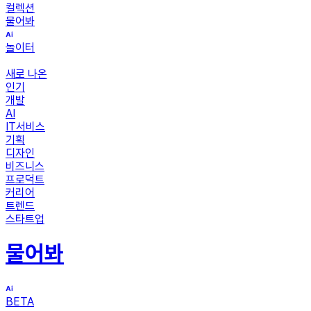
컬렉션
물어봐
놀이터
새로 나온
인기
개발
AI
IT서비스
기획
디자인
비즈니스
프로덕트
커리어
트렌드
스타트업
물어봐
BETA