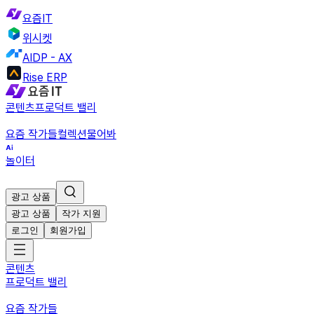
요즘IT
위시켓
AIDP - AX
Rise ERP
콘텐츠
프로덕트 밸리
요즘 작가들
컬렉션
물어봐
놀이터
광고 상품
광고 상품
작가 지원
로그인
회원가입
콘텐츠
프로덕트 밸리
요즘 작가들