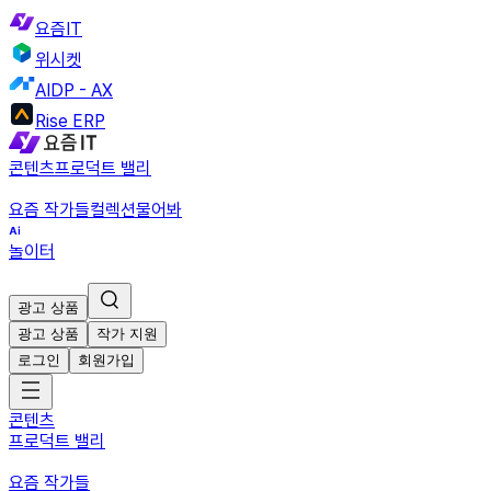
요즘IT
위시켓
AIDP - AX
Rise ERP
콘텐츠
프로덕트 밸리
요즘 작가들
컬렉션
물어봐
놀이터
광고 상품
광고 상품
작가 지원
로그인
회원가입
콘텐츠
프로덕트 밸리
요즘 작가들