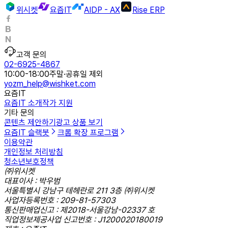
위시켓
요즘IT
AIDP - AX
Rise ERP
고객 문의
02-6925-4867
10:00-18:00
주말·공휴일 제외
yozm_help@wishket.com
요즘IT
요즘IT 소개
작가 지원
기타 문의
콘텐츠 제안하기
광고 상품 보기
요즘IT 슬랙봇
크롬 확장 프로그램
이용약관
개인정보 처리방침
청소년보호정책
㈜위시켓
대표이사 : 박우범
서울특별시 강남구 테헤란로 211 3층 ㈜위시켓
사업자등록번호 : 209-81-57303
통신판매업신고 : 제2018-서울강남-02337 호
직업정보제공사업 신고번호 : J1200020180019