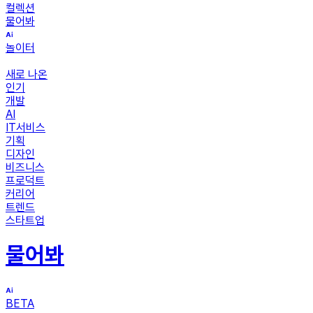
컬렉션
물어봐
놀이터
새로 나온
인기
개발
AI
IT서비스
기획
디자인
비즈니스
프로덕트
커리어
트렌드
스타트업
물어봐
BETA