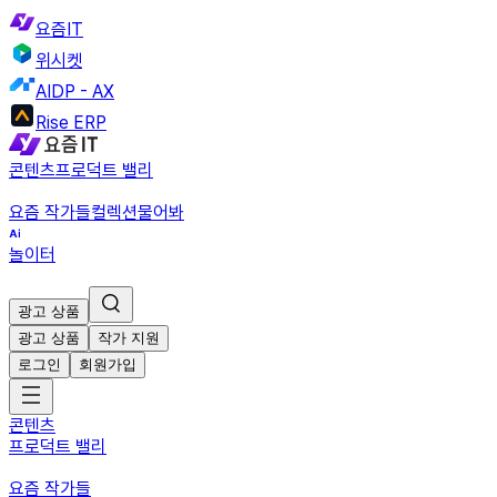
요즘IT
위시켓
AIDP - AX
Rise ERP
콘텐츠
프로덕트 밸리
요즘 작가들
컬렉션
물어봐
놀이터
광고 상품
광고 상품
작가 지원
로그인
회원가입
콘텐츠
프로덕트 밸리
요즘 작가들