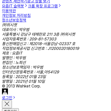
콘텐츠 제안하기
광고 상품 보기
요즘IT 슬랙봇
크롬 확장 프로그램
이용약관
개인정보 처리방침
청소년보호정책
㈜위시켓
대표이사 : 박우범
서울특별시 강남구 테헤란로 211 3층 ㈜위시켓
사업자등록번호 : 209-81-57303
통신판매업신고 : 제2018-서울강남-02337 호
직업정보제공사업 신고번호 : J1200020180019
제호 : 요즘IT
발행인 : 박우범
편집인 : 노희선
청소년보호책임자 : 박우범
인터넷신문등록번호 : 서울,아54129
등록일 : 2022년 01월 23일
발행일 : 2021년 01월 10일
© 2013 Wishket Corp.
로그인