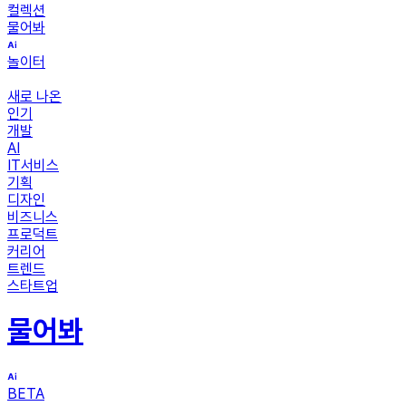
컬렉션
물어봐
놀이터
새로 나온
인기
개발
AI
IT서비스
기획
디자인
비즈니스
프로덕트
커리어
트렌드
스타트업
물어봐
BETA