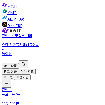
요즘IT
위시켓
AIDP - AX
Rise ERP
콘텐츠
프로덕트 밸리
요즘 작가들
컬렉션
물어봐
놀이터
광고 상품
광고 상품
작가 지원
로그인
회원가입
콘텐츠
프로덕트 밸리
요즘 작가들