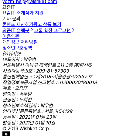
yozm_help@wishket.com
요즘IT
요즘IT 소개
작가 지원
기타 문의
콘텐츠 제안하기
광고 상품 보기
요즘IT 슬랙봇
크롬 확장 프로그램
이용약관
개인정보 처리방침
청소년보호정책
㈜위시켓
대표이사 : 박우범
서울특별시 강남구 테헤란로 211 3층 ㈜위시켓
사업자등록번호 : 209-81-57303
통신판매업신고 : 제2018-서울강남-02337 호
직업정보제공사업 신고번호 : J1200020180019
제호 : 요즘IT
발행인 : 박우범
편집인 : 노희선
청소년보호책임자 : 박우범
인터넷신문등록번호 : 서울,아54129
등록일 : 2022년 01월 23일
발행일 : 2021년 01월 10일
© 2013 Wishket Corp.