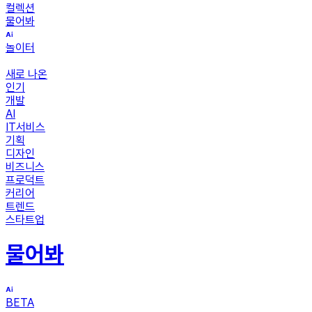
컬렉션
물어봐
놀이터
새로 나온
인기
개발
AI
IT서비스
기획
디자인
비즈니스
프로덕트
커리어
트렌드
스타트업
물어봐
BETA