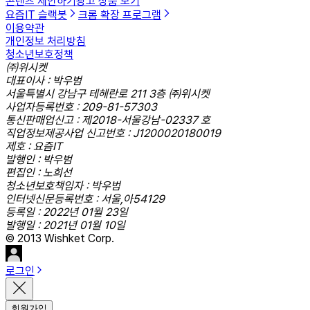
콘텐츠 제안하기
광고 상품 보기
요즘IT 슬랙봇
크롬 확장 프로그램
이용약관
개인정보 처리방침
청소년보호정책
㈜위시켓
대표이사 : 박우범
서울특별시 강남구 테헤란로 211 3층 ㈜위시켓
사업자등록번호 : 209-81-57303
통신판매업신고 : 제2018-서울강남-02337 호
직업정보제공사업 신고번호 : J1200020180019
제호 : 요즘IT
발행인 : 박우범
편집인 : 노희선
청소년보호책임자 : 박우범
인터넷신문등록번호 : 서울,아54129
등록일 : 2022년 01월 23일
발행일 : 2021년 01월 10일
© 2013 Wishket Corp.
로그인
회원가입