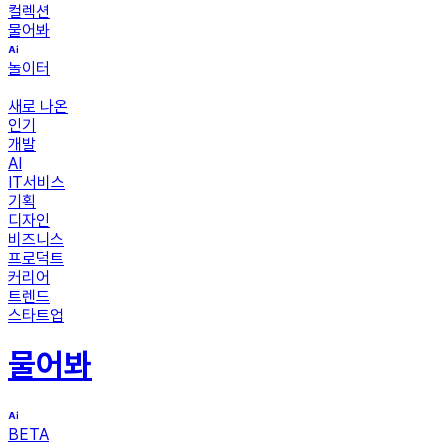
컬렉션
물어봐
놀이터
새로 나온
인기
개발
AI
IT서비스
기획
디자인
비즈니스
프로덕트
커리어
트렌드
스타트업
물어봐
BETA