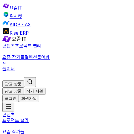
요즘IT
위시켓
AIDP - AX
Rise ERP
콘텐츠
프로덕트 밸리
요즘 작가들
컬렉션
물어봐
놀이터
광고 상품
광고 상품
작가 지원
로그인
회원가입
콘텐츠
프로덕트 밸리
요즘 작가들