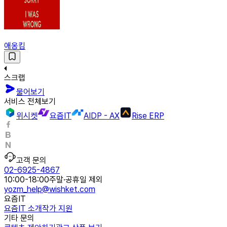
애옹킴
스크랩
물어보기
서비스 전체보기
위시켓
요즘IT
AIDP - AX
Rise ERP
고객 문의
02-6925-4867
10:00-18:00
주말·공휴일 제외
yozm_help@wishket.com
요즘IT
요즘IT 소개
작가 지원
기타 문의