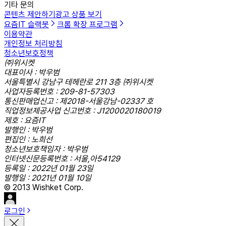
기타 문의
콘텐츠 제안하기
광고 상품 보기
요즘IT 슬랙봇
크롬 확장 프로그램
이용약관
개인정보 처리방침
청소년보호정책
㈜위시켓
대표이사 : 박우범
서울특별시 강남구 테헤란로 211 3층 ㈜위시켓
사업자등록번호 : 209-81-57303
통신판매업신고 : 제2018-서울강남-02337 호
직업정보제공사업 신고번호 : J1200020180019
제호 : 요즘IT
발행인 : 박우범
편집인 : 노희선
청소년보호책임자 : 박우범
인터넷신문등록번호 : 서울,아54129
등록일 : 2022년 01월 23일
발행일 : 2021년 01월 10일
© 2013 Wishket Corp.
로그인