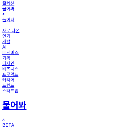
컬렉션
물어봐
놀이터
새로 나온
인기
개발
AI
IT서비스
기획
디자인
비즈니스
프로덕트
커리어
트렌드
스타트업
물어봐
BETA