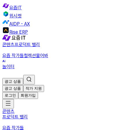
요즘IT
위시켓
AIDP - AX
Rise ERP
콘텐츠
프로덕트 밸리
요즘 작가들
컬렉션
물어봐
놀이터
광고 상품
광고 상품
작가 지원
로그인
회원가입
콘텐츠
프로덕트 밸리
요즘 작가들