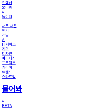
컬렉션
물어봐
놀이터
새로 나온
인기
개발
AI
IT서비스
기획
디자인
비즈니스
프로덕트
커리어
트렌드
스타트업
물어봐
BETA