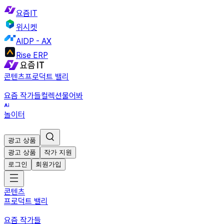
요즘IT
위시켓
AIDP - AX
Rise ERP
콘텐츠
프로덕트 밸리
요즘 작가들
컬렉션
물어봐
놀이터
광고 상품
광고 상품
작가 지원
로그인
회원가입
콘텐츠
프로덕트 밸리
요즘 작가들