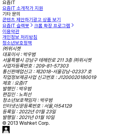
요즘IT
요즘IT 소개
작가 지원
기타 문의
콘텐츠 제안하기
광고 상품 보기
요즘IT 슬랙봇
크롬 확장 프로그램
이용약관
개인정보 처리방침
청소년보호정책
㈜위시켓
대표이사 : 박우범
서울특별시 강남구 테헤란로 211 3층 ㈜위시켓
사업자등록번호 : 209-81-57303
통신판매업신고 : 제2018-서울강남-02337 호
직업정보제공사업 신고번호 : J1200020180019
제호 : 요즘IT
발행인 : 박우범
편집인 : 노희선
청소년보호책임자 : 박우범
인터넷신문등록번호 : 서울,아54129
등록일 : 2022년 01월 23일
발행일 : 2021년 01월 10일
© 2013 Wishket Corp.