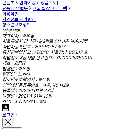
콘텐츠 제안하기
광고 상품 보기
요즘IT 슬랙봇
크롬 확장 프로그램
이용약관
개인정보 처리방침
청소년보호정책
㈜위시켓
대표이사 : 박우범
서울특별시 강남구 테헤란로 211 3층 ㈜위시켓
사업자등록번호 : 209-81-57303
통신판매업신고 : 제2018-서울강남-02337 호
직업정보제공사업 신고번호 : J1200020180019
제호 : 요즘IT
발행인 : 박우범
편집인 : 노희선
청소년보호책임자 : 박우범
인터넷신문등록번호 : 서울,아54129
등록일 : 2022년 01월 23일
발행일 : 2021년 01월 10일
© 2013 Wishket Corp.
로그인