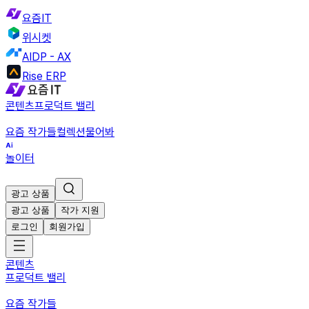
요즘IT
위시켓
AIDP - AX
Rise ERP
콘텐츠
프로덕트 밸리
요즘 작가들
컬렉션
물어봐
놀이터
광고 상품
광고 상품
작가 지원
로그인
회원가입
콘텐츠
프로덕트 밸리
요즘 작가들