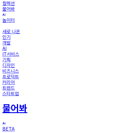
컬렉션
물어봐
놀이터
새로 나온
인기
개발
AI
IT서비스
기획
디자인
비즈니스
프로덕트
커리어
트렌드
스타트업
물어봐
BETA