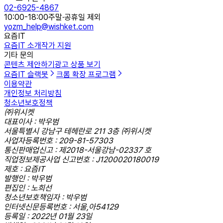
02-6925-4867
10:00-18:00
주말·공휴일 제외
yozm_help@wishket.com
요즘IT
요즘IT 소개
작가 지원
기타 문의
콘텐츠 제안하기
광고 상품 보기
요즘IT 슬랙봇
크롬 확장 프로그램
이용약관
개인정보 처리방침
청소년보호정책
㈜위시켓
대표이사 : 박우범
서울특별시 강남구 테헤란로 211 3층 ㈜위시켓
사업자등록번호 : 209-81-57303
통신판매업신고 : 제2018-서울강남-02337 호
직업정보제공사업 신고번호 : J1200020180019
제호 : 요즘IT
발행인 : 박우범
편집인 : 노희선
청소년보호책임자 : 박우범
인터넷신문등록번호 : 서울,아54129
등록일 : 2022년 01월 23일