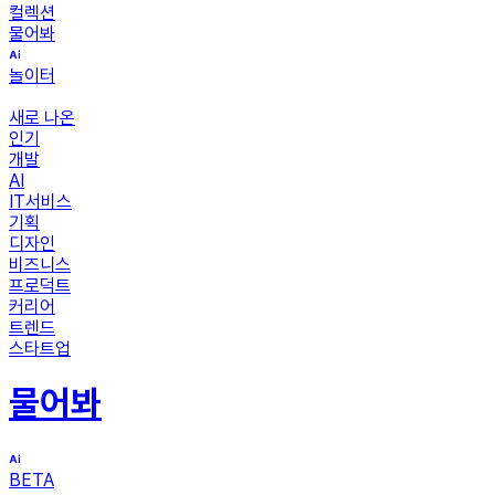
컬렉션
물어봐
놀이터
새로 나온
인기
개발
AI
IT서비스
기획
디자인
비즈니스
프로덕트
커리어
트렌드
스타트업
물어봐
BETA