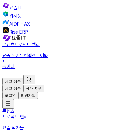
요즘IT
위시켓
AIDP - AX
Rise ERP
콘텐츠
프로덕트 밸리
요즘 작가들
컬렉션
물어봐
놀이터
광고 상품
광고 상품
작가 지원
로그인
회원가입
콘텐츠
프로덕트 밸리
요즘 작가들