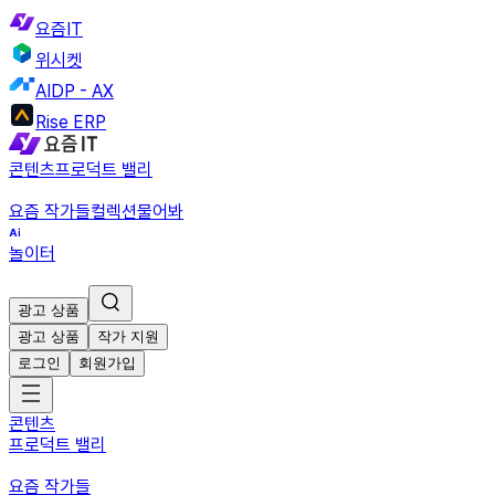
요즘IT
위시켓
AIDP - AX
Rise ERP
콘텐츠
프로덕트 밸리
요즘 작가들
컬렉션
물어봐
놀이터
광고 상품
광고 상품
작가 지원
로그인
회원가입
콘텐츠
프로덕트 밸리
요즘 작가들