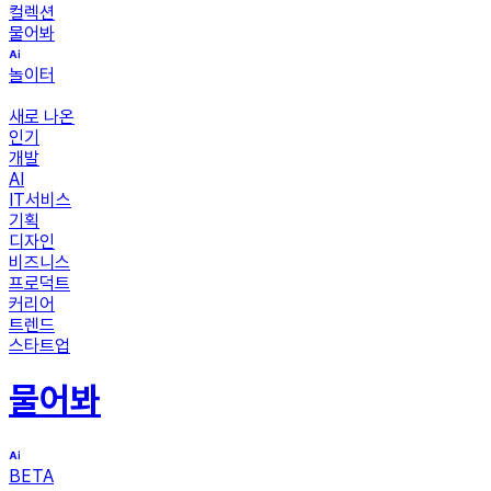
컬렉션
물어봐
놀이터
새로 나온
인기
개발
AI
IT서비스
기획
디자인
비즈니스
프로덕트
커리어
트렌드
스타트업
물어봐
BETA