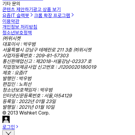
기타 문의
콘텐츠 제안하기
광고 상품 보기
요즘IT 슬랙봇
크롬 확장 프로그램
이용약관
개인정보 처리방침
청소년보호정책
㈜위시켓
대표이사 : 박우범
서울특별시 강남구 테헤란로 211 3층 ㈜위시켓
사업자등록번호 : 209-81-57303
통신판매업신고 : 제2018-서울강남-02337 호
직업정보제공사업 신고번호 : J1200020180019
제호 : 요즘IT
발행인 : 박우범
편집인 : 노희선
청소년보호책임자 : 박우범
인터넷신문등록번호 : 서울,아54129
등록일 : 2022년 01월 23일
발행일 : 2021년 01월 10일
© 2013 Wishket Corp.
로그인