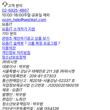
고객 문의
02-6925-4867
10:00-18:00
주말·공휴일 제외
yozm_help@wishket.com
요즘IT
요즘IT 소개
작가 지원
기타 문의
콘텐츠 제안하기
광고 상품 보기
요즘IT 슬랙봇
크롬 확장 프로그램
이용약관
개인정보 처리방침
청소년보호정책
㈜위시켓
대표이사 : 박우범
서울특별시 강남구 테헤란로 211 3층 ㈜위시켓
사업자등록번호 : 209-81-57303
통신판매업신고 : 제2018-서울강남-02337 호
직업정보제공사업 신고번호 : J1200020180019
제호 : 요즘IT
발행인 : 박우범
편집인 : 노희선
청소년보호책임자 : 박우범
인터넷신문등록번호 : 서울,아54129