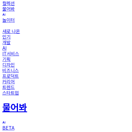
컬렉션
물어봐
놀이터
새로 나온
인기
개발
AI
IT서비스
기획
디자인
비즈니스
프로덕트
커리어
트렌드
스타트업
물어봐
BETA