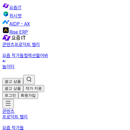
요즘IT
위시켓
AIDP - AX
Rise ERP
콘텐츠
프로덕트 밸리
요즘 작가들
컬렉션
물어봐
놀이터
광고 상품
광고 상품
작가 지원
로그인
회원가입
콘텐츠
프로덕트 밸리
요즘 작가들