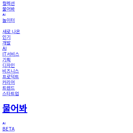
컬렉션
물어봐
놀이터
새로 나온
인기
개발
AI
IT서비스
기획
디자인
비즈니스
프로덕트
커리어
트렌드
스타트업
물어봐
BETA