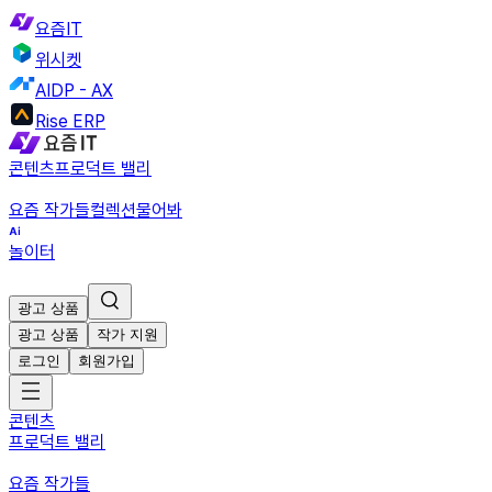
요즘IT
위시켓
AIDP - AX
Rise ERP
콘텐츠
프로덕트 밸리
요즘 작가들
컬렉션
물어봐
놀이터
광고 상품
광고 상품
작가 지원
로그인
회원가입
콘텐츠
프로덕트 밸리
요즘 작가들