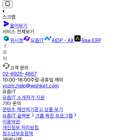
스크랩
물어보기
서비스 전체보기
위시켓
요즘IT
AIDP - AX
Rise ERP
고객 문의
02-6925-4867
10:00-18:00
주말·공휴일 제외
yozm_help@wishket.com
요즘IT
요즘IT 소개
작가 지원
기타 문의
콘텐츠 제안하기
광고 상품 보기
요즘IT 슬랙봇
크롬 확장 프로그램
이용약관
개인정보 처리방침
청소년보호정책
㈜위시켓