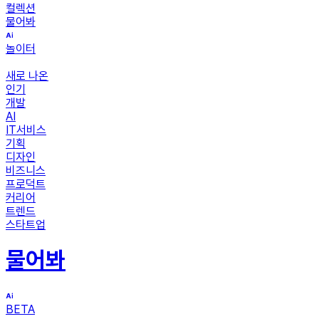
컬렉션
물어봐
놀이터
새로 나온
인기
개발
AI
IT서비스
기획
디자인
비즈니스
프로덕트
커리어
트렌드
스타트업
물어봐
BETA