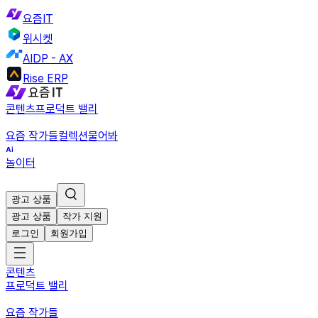
요즘IT
위시켓
AIDP - AX
Rise ERP
콘텐츠
프로덕트 밸리
요즘 작가들
컬렉션
물어봐
놀이터
광고 상품
광고 상품
작가 지원
로그인
회원가입
콘텐츠
프로덕트 밸리
요즘 작가들