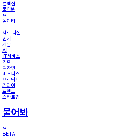
컬렉션
물어봐
놀이터
새로 나온
인기
개발
AI
IT서비스
기획
디자인
비즈니스
프로덕트
커리어
트렌드
스타트업
물어봐
BETA