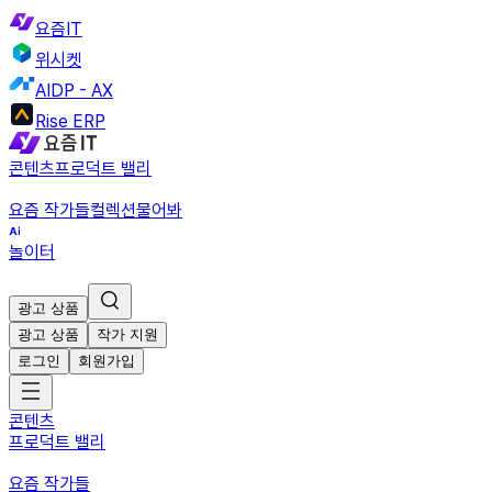
요즘IT
위시켓
AIDP - AX
Rise ERP
콘텐츠
프로덕트 밸리
요즘 작가들
컬렉션
물어봐
놀이터
광고 상품
광고 상품
작가 지원
로그인
회원가입
콘텐츠
프로덕트 밸리
요즘 작가들