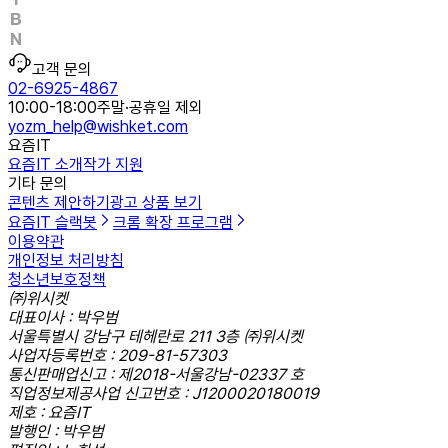
고객 문의
02-6925-4867
10:00-18:00
주말·공휴일 제외
yozm_help@wishket.com
요즘IT
요즘IT 소개
작가 지원
기타 문의
콘텐츠 제안하기
광고 상품 보기
요즘IT 슬랙봇
크롬 확장 프로그램
이용약관
개인정보 처리방침
청소년보호정책
㈜위시켓
대표이사 : 박우범
서울특별시 강남구 테헤란로 211 3층 ㈜위시켓
사업자등록번호 : 209-81-57303
통신판매업신고 : 제2018-서울강남-02337 호
직업정보제공사업 신고번호 : J1200020180019
제호 : 요즘IT
발행인 : 박우범