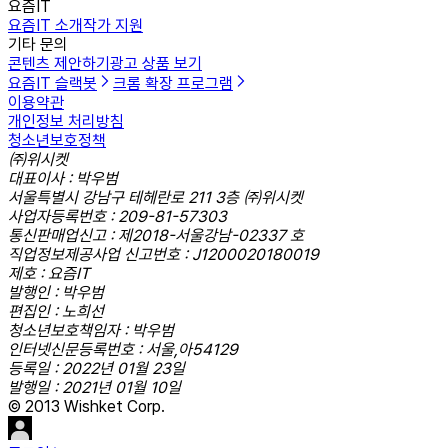
요즘IT
요즘IT 소개
작가 지원
기타 문의
콘텐츠 제안하기
광고 상품 보기
요즘IT 슬랙봇
크롬 확장 프로그램
이용약관
개인정보 처리방침
청소년보호정책
㈜위시켓
대표이사 : 박우범
서울특별시 강남구 테헤란로 211 3층 ㈜위시켓
사업자등록번호 : 209-81-57303
통신판매업신고 : 제2018-서울강남-02337 호
직업정보제공사업 신고번호 : J1200020180019
제호 : 요즘IT
발행인 : 박우범
편집인 : 노희선
청소년보호책임자 : 박우범
인터넷신문등록번호 : 서울,아54129
등록일 : 2022년 01월 23일
발행일 : 2021년 01월 10일
© 2013 Wishket Corp.