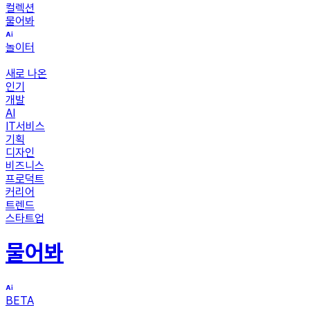
컬렉션
물어봐
놀이터
새로 나온
인기
개발
AI
IT서비스
기획
디자인
비즈니스
프로덕트
커리어
트렌드
스타트업
물어봐
BETA