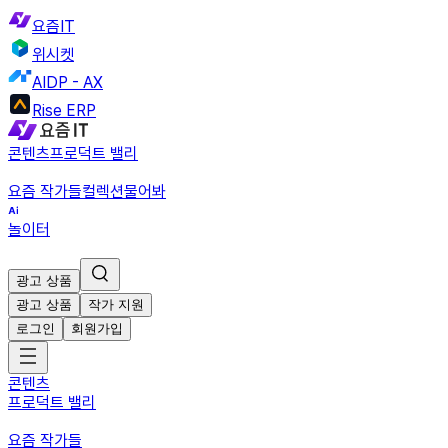
요즘IT
위시켓
AIDP - AX
Rise ERP
콘텐츠
프로덕트 밸리
요즘 작가들
컬렉션
물어봐
놀이터
광고 상품
광고 상품
작가 지원
로그인
회원가입
콘텐츠
프로덕트 밸리
요즘 작가들