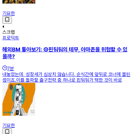
기묘한
스크랩
프로덕트
해외BM 톺아보기: ⑤핀둬둬의 테무, 아마존을 위협할 수 있
을까?
7
분
내놓았는데, 성장세가 심상치 않습니다. 순식간에 앞뒤로 코너에 몰린
셈이죠.​​이를 돌파할 출구전략 중 하나로 핀둬둬가 택한 것이 바로
기묘한