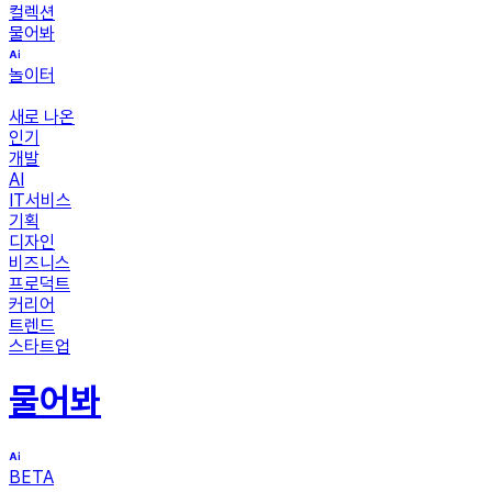
컬렉션
물어봐
놀이터
새로 나온
인기
개발
AI
IT서비스
기획
디자인
비즈니스
프로덕트
커리어
트렌드
스타트업
물어봐
BETA