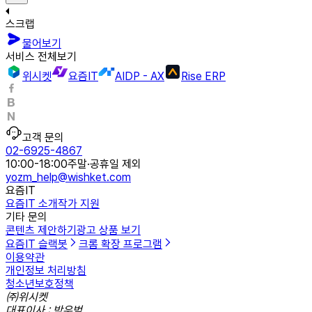
스크랩
물어보기
서비스 전체보기
위시켓
요즘IT
AIDP - AX
Rise ERP
고객 문의
02-6925-4867
10:00-18:00
주말·공휴일 제외
yozm_help@wishket.com
요즘IT
요즘IT 소개
작가 지원
기타 문의
콘텐츠 제안하기
광고 상품 보기
요즘IT 슬랙봇
크롬 확장 프로그램
이용약관
개인정보 처리방침
청소년보호정책
㈜위시켓
대표이사 : 박우범