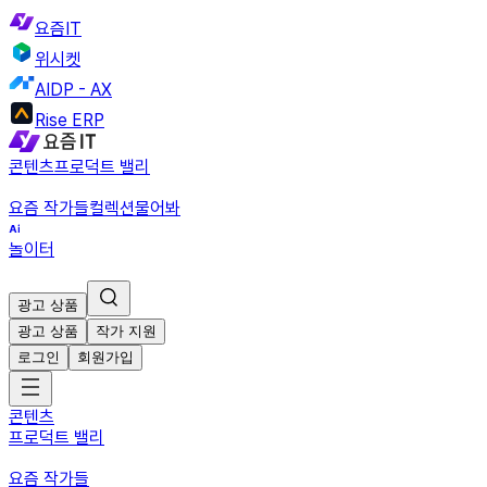
요즘IT
위시켓
AIDP - AX
Rise ERP
콘텐츠
프로덕트 밸리
요즘 작가들
컬렉션
물어봐
놀이터
광고 상품
광고 상품
작가 지원
로그인
회원가입
콘텐츠
프로덕트 밸리
요즘 작가들