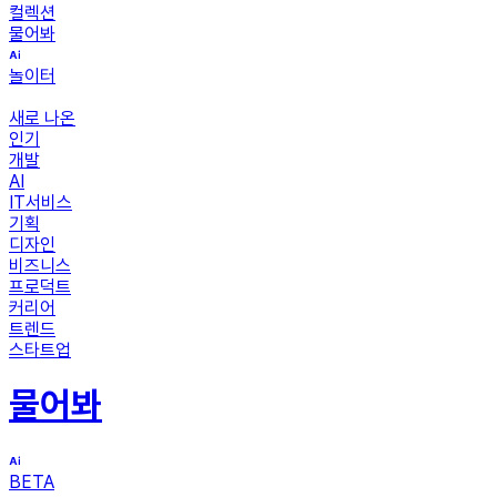
컬렉션
물어봐
놀이터
새로 나온
인기
개발
AI
IT서비스
기획
디자인
비즈니스
프로덕트
커리어
트렌드
스타트업
물어봐
BETA