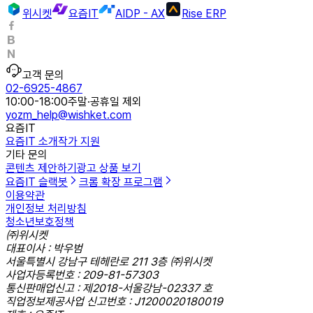
위시켓
요즘IT
AIDP - AX
Rise ERP
고객 문의
02-6925-4867
10:00-18:00
주말·공휴일 제외
yozm_help@wishket.com
요즘IT
요즘IT 소개
작가 지원
기타 문의
콘텐츠 제안하기
광고 상품 보기
요즘IT 슬랙봇
크롬 확장 프로그램
이용약관
개인정보 처리방침
청소년보호정책
㈜위시켓
대표이사 : 박우범
서울특별시 강남구 테헤란로 211 3층 ㈜위시켓
사업자등록번호 : 209-81-57303
통신판매업신고 : 제2018-서울강남-02337 호
직업정보제공사업 신고번호 : J1200020180019