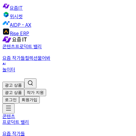
요즘IT
위시켓
AIDP - AX
Rise ERP
콘텐츠
프로덕트 밸리
요즘 작가들
컬렉션
물어봐
놀이터
광고 상품
광고 상품
작가 지원
로그인
회원가입
콘텐츠
프로덕트 밸리
요즘 작가들