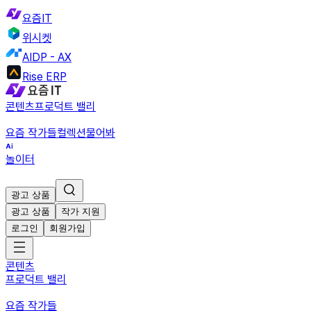
요즘IT
위시켓
AIDP - AX
Rise ERP
콘텐츠
프로덕트 밸리
요즘 작가들
컬렉션
물어봐
놀이터
광고 상품
광고 상품
작가 지원
로그인
회원가입
콘텐츠
프로덕트 밸리
요즘 작가들