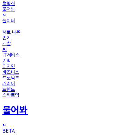
컬렉션
물어봐
놀이터
새로 나온
인기
개발
AI
IT서비스
기획
디자인
비즈니스
프로덕트
커리어
트렌드
스타트업
물어봐
BETA