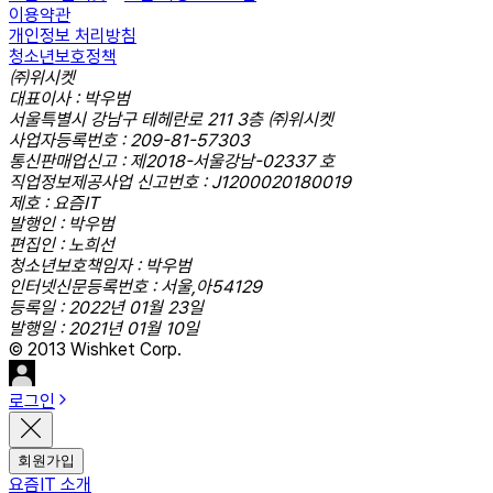
이용약관
개인정보 처리방침
청소년보호정책
㈜위시켓
대표이사 : 박우범
서울특별시 강남구 테헤란로 211 3층 ㈜위시켓
사업자등록번호 : 209-81-57303
통신판매업신고 : 제2018-서울강남-02337 호
직업정보제공사업 신고번호 : J1200020180019
제호 : 요즘IT
발행인 : 박우범
편집인 : 노희선
청소년보호책임자 : 박우범
인터넷신문등록번호 : 서울,아54129
등록일 : 2022년 01월 23일
발행일 : 2021년 01월 10일
© 2013 Wishket Corp.
로그인
회원가입
요즘IT 소개