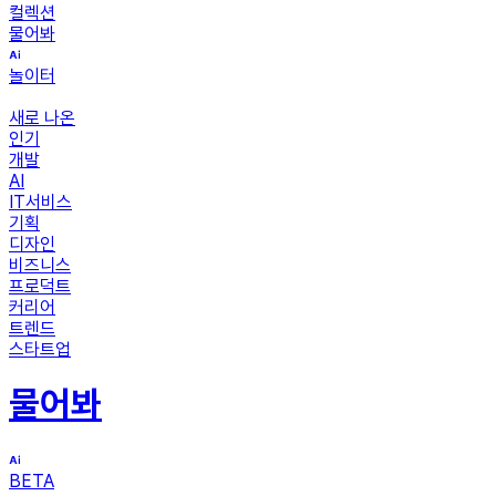
컬렉션
물어봐
놀이터
새로 나온
인기
개발
AI
IT서비스
기획
디자인
비즈니스
프로덕트
커리어
트렌드
스타트업
물어봐
BETA