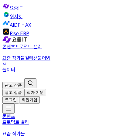
요즘IT
위시켓
AIDP - AX
Rise ERP
콘텐츠
프로덕트 밸리
요즘 작가들
컬렉션
물어봐
놀이터
광고 상품
광고 상품
작가 지원
로그인
회원가입
콘텐츠
프로덕트 밸리
요즘 작가들