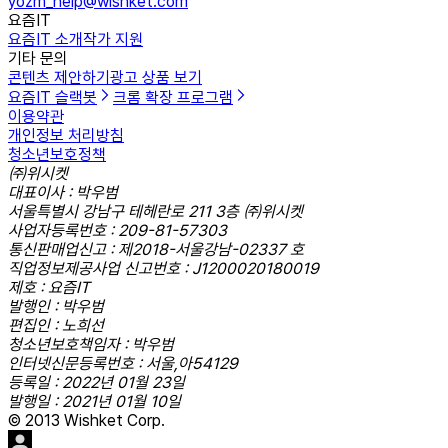
yozm_help@wishket.com
요즘IT
요즘IT 소개
작가 지원
기타 문의
콘텐츠 제안하기
광고 상품 보기
요즘IT 슬랙봇
크롬 확장 프로그램
이용약관
개인정보 처리방침
청소년보호정책
㈜위시켓
대표이사 : 박우범
서울특별시 강남구 테헤란로 211 3층 ㈜위시켓
사업자등록번호 : 209-81-57303
통신판매업신고 : 제2018-서울강남-02337 호
직업정보제공사업 신고번호 : J1200020180019
제호 : 요즘IT
발행인 : 박우범
편집인 : 노희선
청소년보호책임자 : 박우범
인터넷신문등록번호 : 서울,아54129
등록일 : 2022년 01월 23일
발행일 : 2021년 01월 10일
© 2013 Wishket Corp.