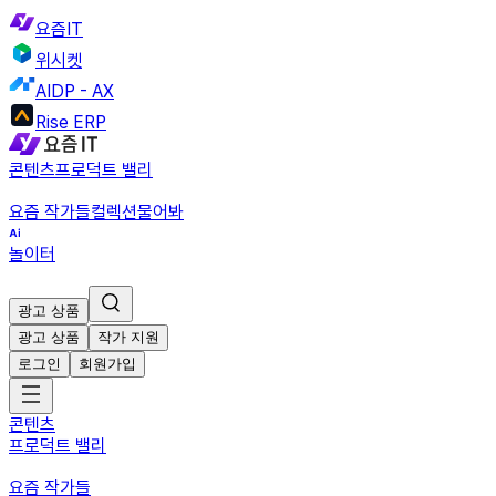
요즘IT
위시켓
AIDP - AX
Rise ERP
콘텐츠
프로덕트 밸리
요즘 작가들
컬렉션
물어봐
놀이터
광고 상품
광고 상품
작가 지원
로그인
회원가입
콘텐츠
프로덕트 밸리
요즘 작가들