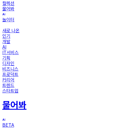
컬렉션
물어봐
놀이터
새로 나온
인기
개발
AI
IT서비스
기획
디자인
비즈니스
프로덕트
커리어
트렌드
스타트업
물어봐
BETA