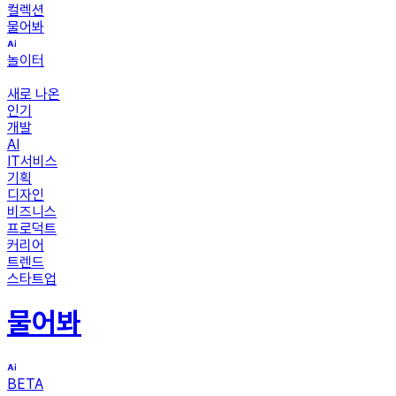
컬렉션
물어봐
놀이터
새로 나온
인기
개발
AI
IT서비스
기획
디자인
비즈니스
프로덕트
커리어
트렌드
스타트업
물어봐
BETA