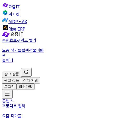
요즘IT
위시켓
AIDP - AX
Rise ERP
콘텐츠
프로덕트 밸리
요즘 작가들
컬렉션
물어봐
놀이터
광고 상품
광고 상품
작가 지원
로그인
회원가입
콘텐츠
프로덕트 밸리
요즘 작가들