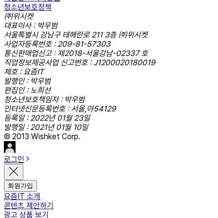
청소년보호정책
㈜위시켓
대표이사 : 박우범
서울특별시 강남구 테헤란로 211 3층 ㈜위시켓
사업자등록번호 : 209-81-57303
통신판매업신고 : 제2018-서울강남-02337 호
직업정보제공사업 신고번호 : J1200020180019
제호 : 요즘IT
발행인 : 박우범
편집인 : 노희선
청소년보호책임자 : 박우범
인터넷신문등록번호 : 서울,아54129
등록일 : 2022년 01월 23일
발행일 : 2021년 01월 10일
© 2013 Wishket Corp.
로그인
회원가입
요즘IT 소개
콘텐츠 제안하기
광고 상품 보기