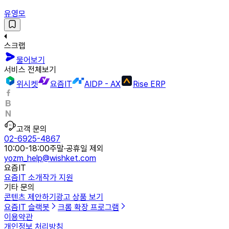
유영모
스크랩
물어보기
서비스 전체보기
위시켓
요즘IT
AIDP - AX
Rise ERP
고객 문의
02-6925-4867
10:00-18:00
주말·공휴일 제외
yozm_help@wishket.com
요즘IT
요즘IT 소개
작가 지원
기타 문의
콘텐츠 제안하기
광고 상품 보기
요즘IT 슬랙봇
크롬 확장 프로그램
이용약관
개인정보 처리방침