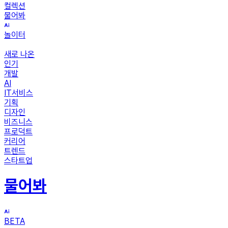
컬렉션
물어봐
놀이터
새로 나온
인기
개발
AI
IT서비스
기획
디자인
비즈니스
프로덕트
커리어
트렌드
스타트업
물어봐
BETA