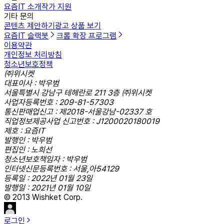
요즘IT 소개
작가 지원
기타 문의
콘텐츠 제안하기
광고 상품 보기
요즘IT 슬랙봇
크롬 확장 프로그램
이용약관
개인정보 처리방침
청소년보호정책
㈜위시켓
대표이사 : 박우범
서울특별시 강남구 테헤란로 211 3층 ㈜위시켓
사업자등록번호 : 209-81-57303
통신판매업신고 : 제2018-서울강남-02337 호
직업정보제공사업 신고번호 : J1200020180019
제호 : 요즘IT
발행인 : 박우범
편집인 : 노희선
청소년보호책임자 : 박우범
인터넷신문등록번호 : 서울,아54129
등록일 : 2022년 01월 23일
발행일 : 2021년 01월 10일
© 2013 Wishket Corp.
로그인