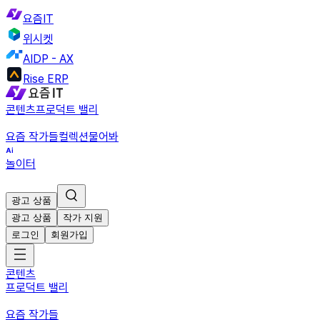
요즘IT
위시켓
AIDP - AX
Rise ERP
콘텐츠
프로덕트 밸리
요즘 작가들
컬렉션
물어봐
놀이터
광고 상품
광고 상품
작가 지원
로그인
회원가입
콘텐츠
프로덕트 밸리
요즘 작가들