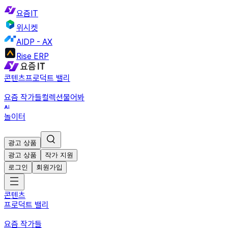
요즘IT
위시켓
AIDP - AX
Rise ERP
콘텐츠
프로덕트 밸리
요즘 작가들
컬렉션
물어봐
놀이터
광고 상품
광고 상품
작가 지원
로그인
회원가입
콘텐츠
프로덕트 밸리
요즘 작가들