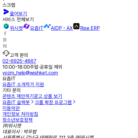
스크랩
물어보기
서비스 전체보기
위시켓
요즘IT
AIDP - AX
Rise ERP
고객 문의
02-6925-4867
10:00-18:00
주말·공휴일 제외
yozm_help@wishket.com
요즘IT
요즘IT 소개
작가 지원
기타 문의
콘텐츠 제안하기
광고 상품 보기
요즘IT 슬랙봇
크롬 확장 프로그램
이용약관
개인정보 처리방침
청소년보호정책
㈜위시켓
대표이사 : 박우범
서울특별시 강남구 테헤란로 211 3층 ㈜위시켓