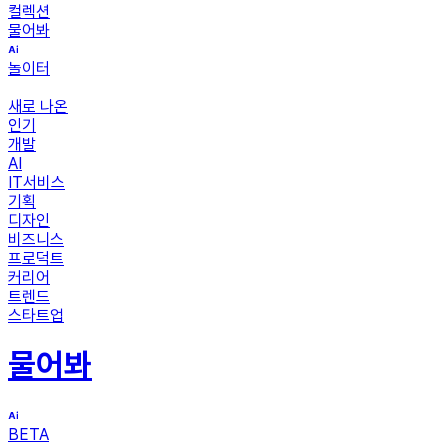
컬렉션
물어봐
놀이터
새로 나온
인기
개발
AI
IT서비스
기획
디자인
비즈니스
프로덕트
커리어
트렌드
스타트업
물어봐
BETA