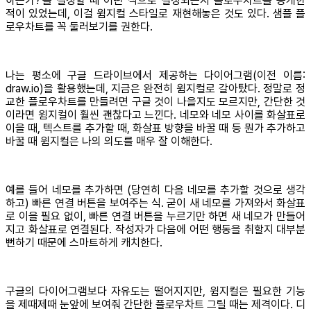
하는가?'를 결정할 때 어떤 식으로 결정되는지 플로우차트를 공개한
적이 있었는데, 이걸 윔지컬 스타일로 재현해놓은 것도 있다. 샘플 플
로우차트를 꼭 둘러보기를 권한다.
나는 평소에 구글 드라이브에서 제공하는 다이어그램(이전 이름:
draw.io)을 활용했는데, 지금은 완전히 윔지컬로 갈아탔다. 정말로 정
교한 플로우차트를 만들려면 구글 것이 나을지도 모르지만, 간단한 것
이라면 윔지컬이 훨씬 괜찮다고 느낀다. 네모와 네모 사이를 화살표로
이을 때, 텍스트를 추가할 때, 화살표 방향을 바꿀 때 등 뭔가 추가하고
바꿀 때 윔지컬은 나의 의도를 매우 잘 이해한다.
예를 들어 네모를 추가하면 (당연히 다음 네모를 추가할 것으로 생각
하고) 빠른 연결 버튼을 보여주는 식. 굳이 새 네모를 가져와서 화살표
로 이을 필요 없이, 빠른 연결 버튼을 누르기만 하면 새 네모가 만들어
지고 화살표로 연결된다. 작성자가 다음에 어떤 행동을 취할지 대부분
뻔하기 때문에 스마트하게 캐치한다.
구글의 다이어그램보다 자유도는 떨어지지만, 윔지컬은 필요한 기능
을 제때제때 눈앞에 보여줘 간단한 플로우차트 그릴 때는 제격이다. 디