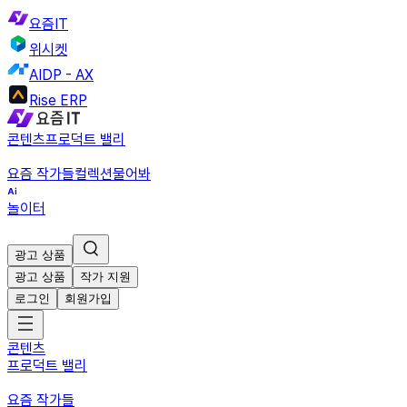
요즘IT
위시켓
AIDP - AX
Rise ERP
콘텐츠
프로덕트 밸리
요즘 작가들
컬렉션
물어봐
놀이터
광고 상품
광고 상품
작가 지원
로그인
회원가입
콘텐츠
프로덕트 밸리
요즘 작가들