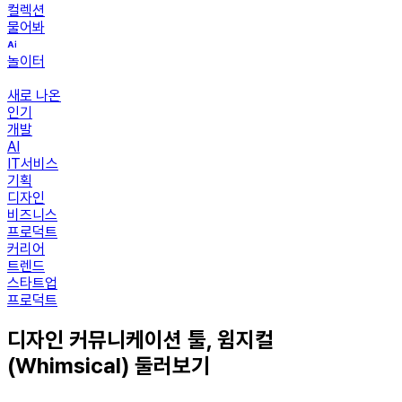
컬렉션
물어봐
놀이터
새로 나온
인기
개발
AI
IT서비스
기획
디자인
비즈니스
프로덕트
커리어
트렌드
스타트업
프로덕트
디자인 커뮤니케이션 툴, 윔지컬
(Whimsical) 둘러보기