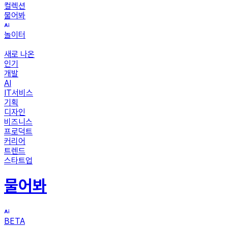
컬렉션
물어봐
놀이터
새로 나온
인기
개발
AI
IT서비스
기획
디자인
비즈니스
프로덕트
커리어
트렌드
스타트업
물어봐
BETA