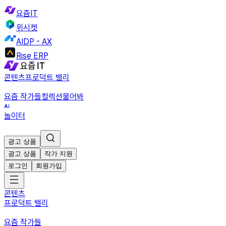
요즘IT
위시켓
AIDP - AX
Rise ERP
콘텐츠
프로덕트 밸리
요즘 작가들
컬렉션
물어봐
놀이터
광고 상품
광고 상품
작가 지원
로그인
회원가입
콘텐츠
프로덕트 밸리
요즘 작가들