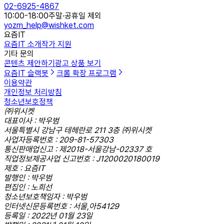
02-6925-4867
10:00-18:00
주말·공휴일 제외
yozm_help@wishket.com
요즘IT
요즘IT 소개
작가 지원
기타 문의
콘텐츠 제안하기
광고 상품 보기
요즘IT 슬랙봇
크롬 확장 프로그램
이용약관
개인정보 처리방침
청소년보호정책
㈜위시켓
대표이사 : 박우범
서울특별시 강남구 테헤란로 211 3층 ㈜위시켓
사업자등록번호 : 209-81-57303
통신판매업신고 : 제2018-서울강남-02337 호
직업정보제공사업 신고번호 : J1200020180019
제호 : 요즘IT
발행인 : 박우범
편집인 : 노희선
청소년보호책임자 : 박우범
인터넷신문등록번호 : 서울,아54129
등록일 : 2022년 01월 23일