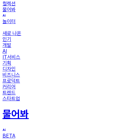
컬렉션
물어봐
놀이터
새로 나온
인기
개발
AI
IT서비스
기획
디자인
비즈니스
프로덕트
커리어
트렌드
스타트업
물어봐
BETA