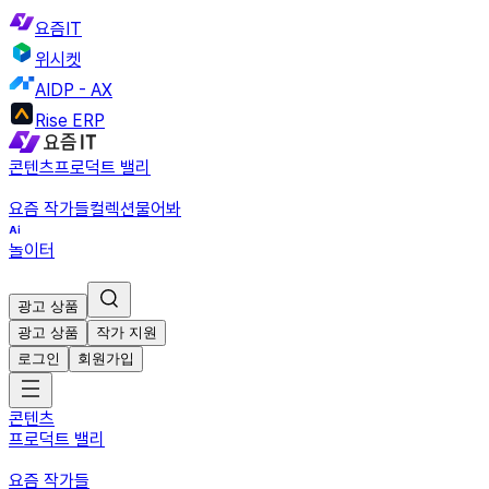
요즘IT
위시켓
AIDP - AX
Rise ERP
콘텐츠
프로덕트 밸리
요즘 작가들
컬렉션
물어봐
놀이터
광고 상품
광고 상품
작가 지원
로그인
회원가입
콘텐츠
프로덕트 밸리
요즘 작가들