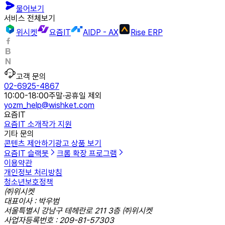
물어보기
서비스 전체보기
위시켓
요즘IT
AIDP - AX
Rise ERP
고객 문의
02-6925-4867
10:00-18:00
주말·공휴일 제외
yozm_help@wishket.com
요즘IT
요즘IT 소개
작가 지원
기타 문의
콘텐츠 제안하기
광고 상품 보기
요즘IT 슬랙봇
크롬 확장 프로그램
이용약관
개인정보 처리방침
청소년보호정책
㈜위시켓
대표이사 : 박우범
서울특별시 강남구 테헤란로 211 3층 ㈜위시켓
사업자등록번호 : 209-81-57303