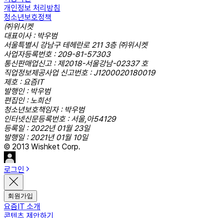
개인정보 처리방침
청소년보호정책
㈜위시켓
대표이사 : 박우범
서울특별시 강남구 테헤란로 211 3층 ㈜위시켓
사업자등록번호 : 209-81-57303
통신판매업신고 : 제2018-서울강남-02337 호
직업정보제공사업 신고번호 : J1200020180019
제호 : 요즘IT
발행인 : 박우범
편집인 : 노희선
청소년보호책임자 : 박우범
인터넷신문등록번호 : 서울,아54129
등록일 : 2022년 01월 23일
발행일 : 2021년 01월 10일
© 2013 Wishket Corp.
로그인
회원가입
요즘IT 소개
콘텐츠 제안하기