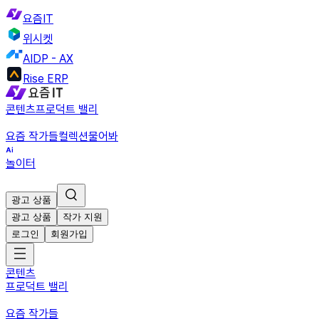
요즘IT
위시켓
AIDP - AX
Rise ERP
콘텐츠
프로덕트 밸리
요즘 작가들
컬렉션
물어봐
놀이터
광고 상품
광고 상품
작가 지원
로그인
회원가입
콘텐츠
프로덕트 밸리
요즘 작가들