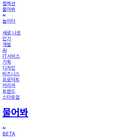
컬렉션
물어봐
놀이터
새로 나온
인기
개발
AI
IT서비스
기획
디자인
비즈니스
프로덕트
커리어
트렌드
스타트업
물어봐
BETA