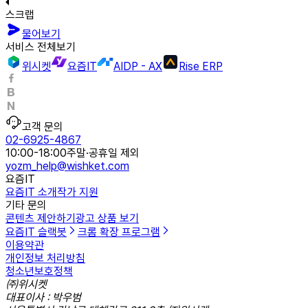
스크랩
물어보기
서비스 전체보기
위시켓
요즘IT
AIDP - AX
Rise ERP
고객 문의
02-6925-4867
10:00-18:00
주말·공휴일 제외
yozm_help@wishket.com
요즘IT
요즘IT 소개
작가 지원
기타 문의
콘텐츠 제안하기
광고 상품 보기
요즘IT 슬랙봇
크롬 확장 프로그램
이용약관
개인정보 처리방침
청소년보호정책
㈜위시켓
대표이사 : 박우범