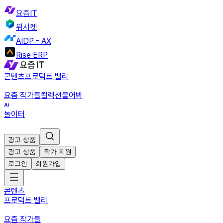
요즘IT
위시켓
AIDP - AX
Rise ERP
콘텐츠
프로덕트 밸리
요즘 작가들
컬렉션
물어봐
놀이터
광고 상품
광고 상품
작가 지원
로그인
회원가입
콘텐츠
프로덕트 밸리
요즘 작가들