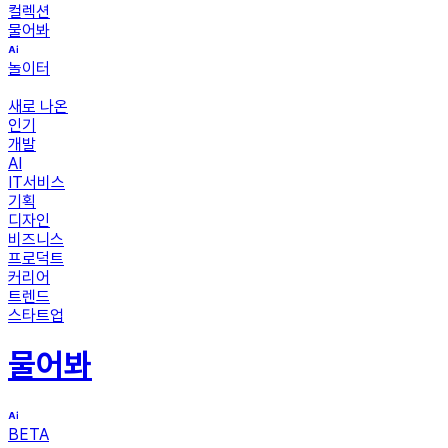
컬렉션
물어봐
놀이터
새로 나온
인기
개발
AI
IT서비스
기획
디자인
비즈니스
프로덕트
커리어
트렌드
스타트업
물어봐
BETA