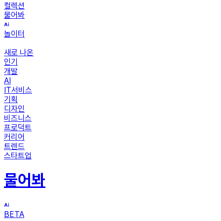
컬렉션
물어봐
놀이터
새로 나온
인기
개발
AI
IT서비스
기획
디자인
비즈니스
프로덕트
커리어
트렌드
스타트업
물어봐
BETA