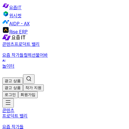
요즘IT
위시켓
AIDP - AX
Rise ERP
콘텐츠
프로덕트 밸리
요즘 작가들
컬렉션
물어봐
놀이터
광고 상품
광고 상품
작가 지원
로그인
회원가입
콘텐츠
프로덕트 밸리
요즘 작가들