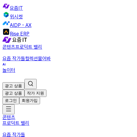
요즘IT
위시켓
AIDP - AX
Rise ERP
콘텐츠
프로덕트 밸리
요즘 작가들
컬렉션
물어봐
놀이터
광고 상품
광고 상품
작가 지원
로그인
회원가입
콘텐츠
프로덕트 밸리
요즘 작가들