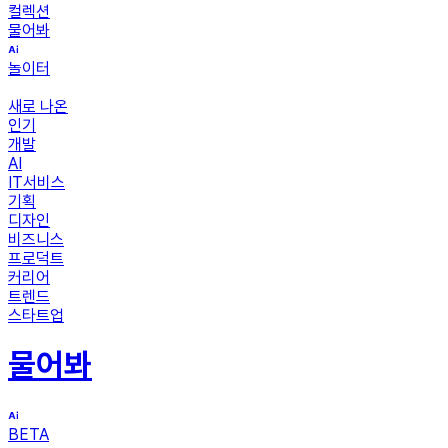
컬렉션
물어봐
놀이터
새로 나온
인기
개발
AI
IT서비스
기획
디자인
비즈니스
프로덕트
커리어
트렌드
스타트업
물어봐
BETA