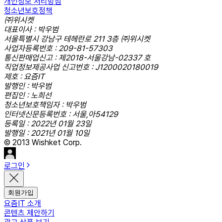
개인정보 처리방침
청소년보호정책
㈜위시켓
대표이사 : 박우범
서울특별시 강남구 테헤란로 211 3층 ㈜위시켓
사업자등록번호 : 209-81-57303
통신판매업신고 : 제2018-서울강남-02337 호
직업정보제공사업 신고번호 : J1200020180019
제호 : 요즘IT
발행인 : 박우범
편집인 : 노희선
청소년보호책임자 : 박우범
인터넷신문등록번호 : 서울,아54129
등록일 : 2022년 01월 23일
발행일 : 2021년 01월 10일
© 2013 Wishket Corp.
로그인
회원가입
요즘IT 소개
콘텐츠 제안하기