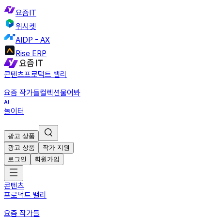
요즘IT
위시켓
AIDP - AX
Rise ERP
콘텐츠
프로덕트 밸리
요즘 작가들
컬렉션
물어봐
놀이터
광고 상품
광고 상품
작가 지원
로그인
회원가입
콘텐츠
프로덕트 밸리
요즘 작가들