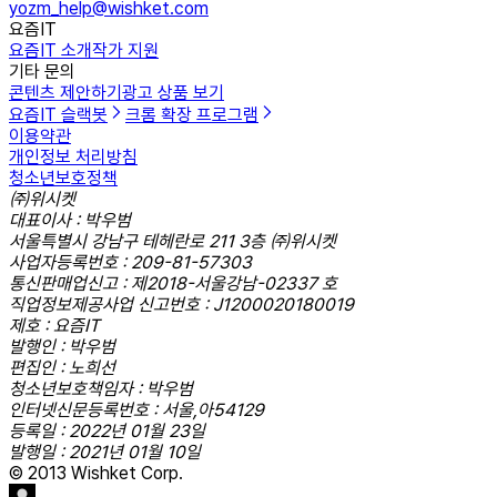
yozm_help@wishket.com
요즘IT
요즘IT 소개
작가 지원
기타 문의
콘텐츠 제안하기
광고 상품 보기
요즘IT 슬랙봇
크롬 확장 프로그램
이용약관
개인정보 처리방침
청소년보호정책
㈜위시켓
대표이사 : 박우범
서울특별시 강남구 테헤란로 211 3층 ㈜위시켓
사업자등록번호 : 209-81-57303
통신판매업신고 : 제2018-서울강남-02337 호
직업정보제공사업 신고번호 : J1200020180019
제호 : 요즘IT
발행인 : 박우범
편집인 : 노희선
청소년보호책임자 : 박우범
인터넷신문등록번호 : 서울,아54129
등록일 : 2022년 01월 23일
발행일 : 2021년 01월 10일
© 2013 Wishket Corp.