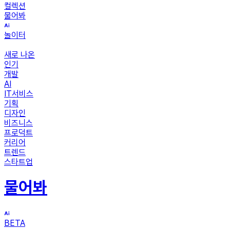
컬렉션
물어봐
놀이터
새로 나온
인기
개발
AI
IT서비스
기획
디자인
비즈니스
프로덕트
커리어
트렌드
스타트업
물어봐
BETA